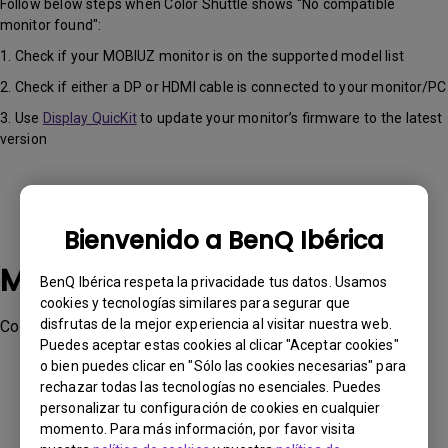
Follow below steps when Color Shuttle shows “No compatible
monitor found":
1. Check if your MOBIUZ monitor is on the supported model list
2. Check if either a DP or HDMI cable is connected to your monitor/PC
3. Use
Display QuicKit
to update your monitor’s firmware to the latest
version
Bienvenido a BenQ Ibérica
Modelos aplicables
BenQ Ibérica respeta la privacidade tus datos. Usamos
cookies y tecnologías similares para segurar que
disfrutas de la mejor experiencia al visitar nuestra web.
Color Shuttle
Puedes aceptar estas cookies al clicar "Aceptar cookies"
o bien puedes clicar en "Sólo las cookies necesarias" para
rechazar todas las tecnologías no esenciales. Puedes
personalizar tu configuración de cookies en cualquier
momento. Para más información, por favor visita