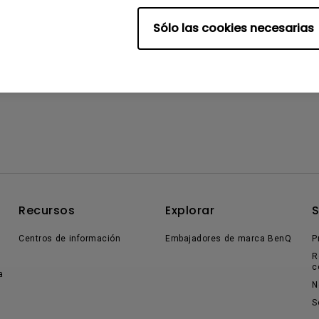
Sólo las cookies necesarias
Recursos
Explorar
Centros de información
Embajadores de marca BenQ
P
R
c
a
N
S