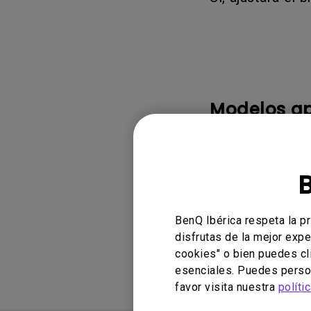
Monitor ZOWIE reacondicion
- Compre aquí
Modelos ap
ScreenBar Pro
BenQ Ibérica respeta la p
¿Le ha result
disfrutas de la mejor expe
cookies" o bien puedes cl
esenciales. Puedes person
favor visita nuestra
políti