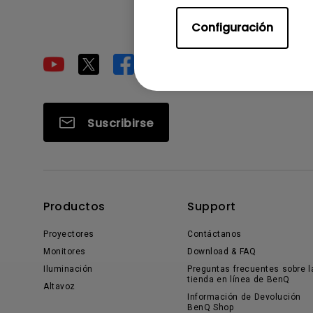
Configuración
Suscribirse
Productos
Support
Proyectores
Contáctanos
Monitores
Download & FAQ
Iluminación
Preguntas frecuentes sobre l
tienda en línea de BenQ
Altavoz
Información de Devolución
BenQ Shop