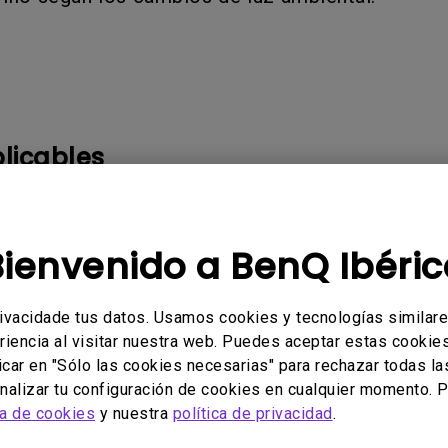
Con soporte de ajuste de
Con Bajo Input Lag
altura
ado
licables
Bienvenido a BenQ Ibéric
rivacidade tus datos. Usamos cookies y tecnologías similar
ado útil esta información?
Sí
No
riencia al visitar nuestra web. Puedes aceptar estas cookies 
icar en "Sólo las cookies necesarias" para rechazar todas la
alizar tu configuración de cookies en cualquier momento. P
ca de cookies
y nuestra
política de privacidad
.