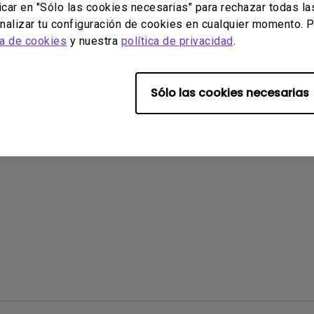
icar en "Sólo las cookies necesarias" para rechazar todas la
alizar tu configuración de cookies en cualquier momento. P
ca de cookies
y nuestra
política de privacidad
.
ado útil esta información?
Sí
No
Sólo las cookies necesarias