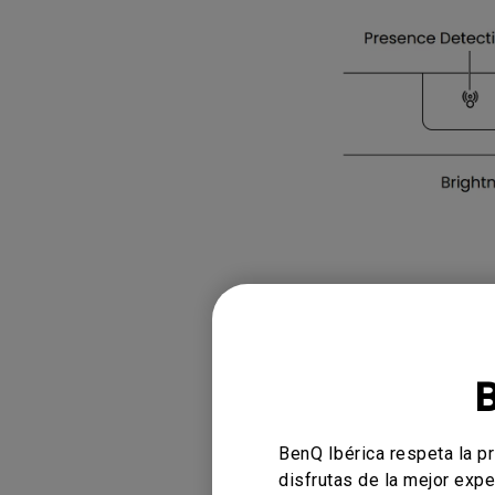
Monitor ZOWIE reacondicion
- Compre aquí
Modelos ap
ScreenBar Pro
BenQ Ibérica respeta la p
disfrutas de la mejor expe