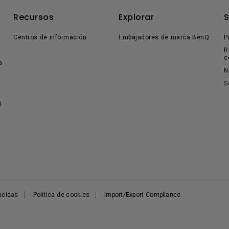
Recursos
Explorar
Centros de información
Embajadores de marca BenQ
P
R
c
a
N
S
Q
vacidad
Política de cookies
Import/Export Compliance