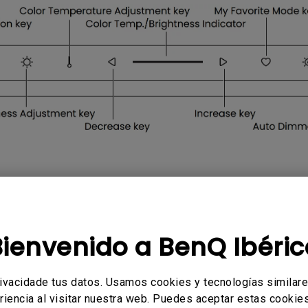
Con soporte de ajuste de
Con Bajo Input Lag
altura
ado
licables
Bienvenido a BenQ Ibéric
rivacidade tus datos. Usamos cookies y tecnologías similar
riencia al visitar nuestra web. Puedes aceptar estas cookies 