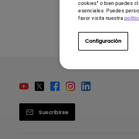
cookies" o bien puedes cl
esenciales. Puedes person
favor visita nuestra
políti
¿Le ha result
Configuración
Suscribirse