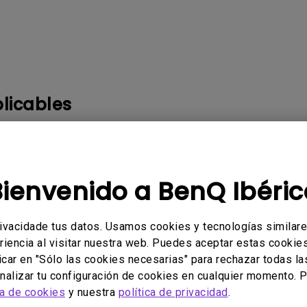
Con soporte de ajuste de
Con Bajo Input Lag
altura
ado
licables
 PV3200PT , SW240, SW2700PT, SW270C, SW271, SW271C
SW321C
Bienvenido a BenQ Ibéric
rivacidade tus datos. Usamos cookies y tecnologías similar
ado útil esta información?
riencia al visitar nuestra web. Puedes aceptar estas cookies 
Sí
No
icar en "Sólo las cookies necesarias" para rechazar todas la
alizar tu configuración de cookies en cualquier momento. P
ca de cookies
y nuestra
política de privacidad
.