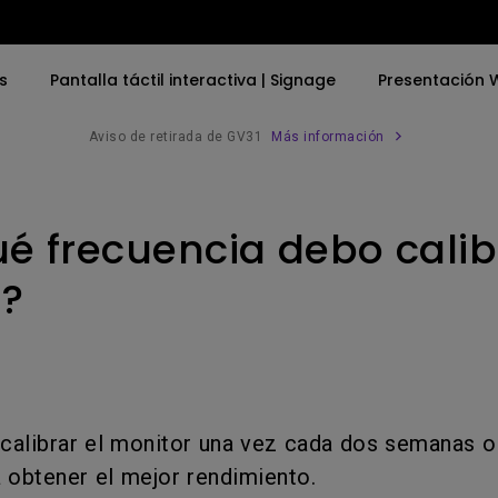
s
Pantalla táctil interactiva | Signage
Presentación W
Aviso de retirada de GV31
Más información
 | Signage
Ofertas especiales
Por Palabra
Por Palabra
Explora los proyectore
Accesorios com
empresas
é frecuencia debo calib
Tienda de accesorios
4K UHD (3840×2160)
4K(3840x2160)
Brazo monito
Proyección inmersi
simulación
cbook
Proyección de Tiro Corto
Con HDR
Barra de luz 
r?
Proyector instalaci
2D, Corrección Vertical／
21：9 Ultrapanorámico
Horizontal Keystone
USB-C
LED
aras
Thunderbolt
calibrar el monitor una vez cada dos semanas o
Láser
P3
 obtener el mejor rendimiento.
Con Android TV