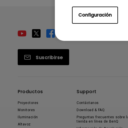
Configuración
Suscribirse
Productos
Support
Proyectores
Contáctanos
Monitores
Download & FAQ
Iluminación
Preguntas frecuentes sobre l
tienda en línea de BenQ
Altavoz