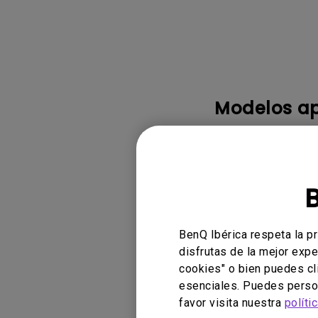
Monitor ZOWIE reacondicion
- Compre aquí
Modelos ap
PG2401PT, PV270,
SW272U, SW320, 
BenQ Ibérica respeta la p
¿Le ha result
disfrutas de la mejor expe
cookies" o bien puedes cl
esenciales. Puedes person
favor visita nuestra
políti