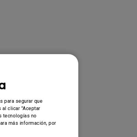
 , SW272Q,
a
es para segurar que
al clicar "Aceptar
s tecnologías no
ara más información, por