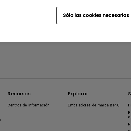
Sólo las cookies necesarias
Recursos
Explorar
Centros de información
Embajadores de marca BenQ
P
R
c
a
N