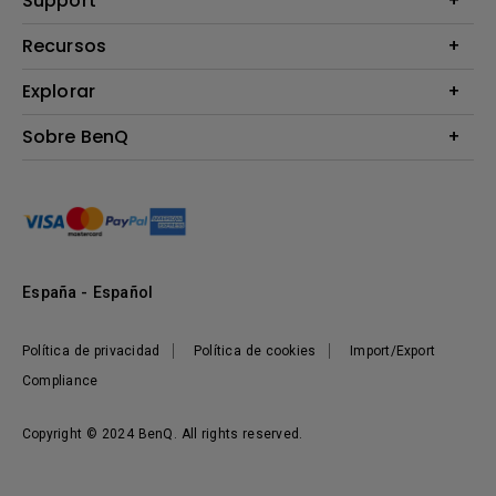
Support
Monitores
Contáctanos
Recursos
Iluminación
Download & FAQ
Altavoz
Explorar
Centros de información
Preguntas frecuentes sobre la tienda en línea de BenQ
Información de Devolución BenQ Shop
Embajadores de marca BenQ
Sobre BenQ
Términos y Condiciones BenQ Shop
Presentación corporativa
Responsabilidad social corporativa
Noticias
Sostenibilidad
España - Español
Política de privacidad
Política de cookies
Import/Export
Compliance
Copyright © 2024 BenQ. All rights reserved.