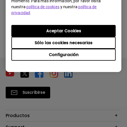
momento. Para más información, por favor visita
nuestra
política de cookies
y nuestra
política de
privacidad
.
¿Le ha resultado útil esta información?
Aceptar Cookies
Sí
No
Sólo las cookies necesarias
Configuración
Suscribirse
Productos
Proyectores