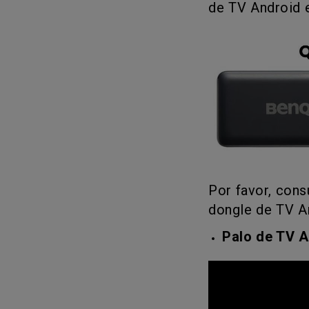
de TV Android e
Monitor ZOWIE reacondicion
- Compre aquí
Por favor, cons
dongle de TV A
Palo de TV A