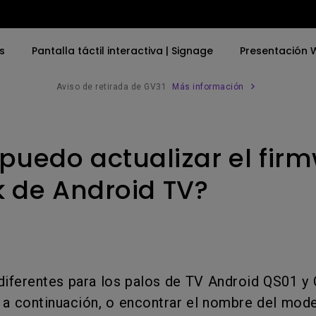
s
Pantalla táctil interactiva | Signage
Presentación W
Aviso de retirada de GV31
Más información
 | Signage
Ofertas especiales
Por Palabra
Por Palabra
Explora los proyectore
Accesorios com
empresas
uedo actualizar el fir
Tienda de accesorios
4K UHD (3840×2160)
4K(3840x2160)
Brazo monito
Proyección inmersi
simulación
cbook
Proyección de Tiro Corto
Con HDR
Barra de luz 
ck de Android TV?
Proyector instalaci
2D, Corrección Vertical／
21：9 Ultrapanorámico
Horizontal Keystone
USB-C
LED
aras
Thunderbolt
diferentes para los palos de TV Android QS01 y
Láser
P3
to a continuación, o encontrar el nombre del mode
Con Android TV