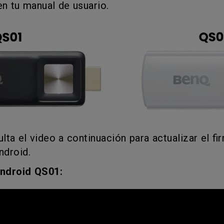
n tu manual de usuario.
Con soporte de ajuste de
Con Bajo Input Lag
altura
ado
ulta el video a continuación para actualizar el f
ndroid.
ndroid QS01: