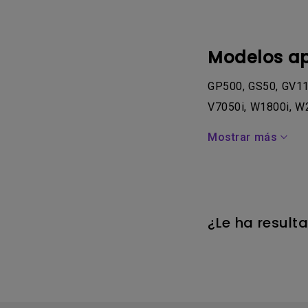
Modelos ap
GP500, GS50, GV11,
V7050i, W1800i, W2
Mostrar más
¿Le ha result