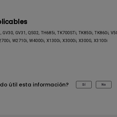
licables
 GV30, GV31, QS02, TH685i, TK700STi, TK850i, TK860i, V50
700i, W2710i, W4000i, X1300i, X3000i, X300G, X3100i
ado útil esta información?
Sí
No