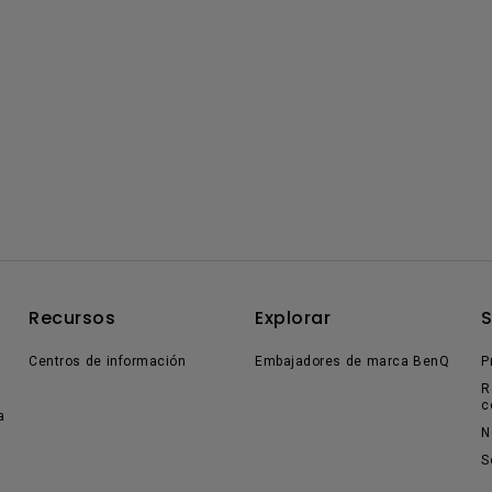
Recursos
Explorar
Centros de información
Embajadores de marca BenQ
P
R
c
a
N
S