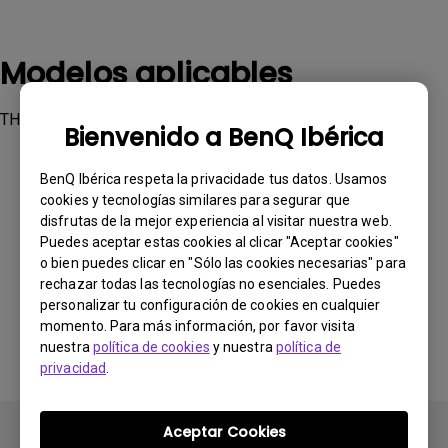
Modelos aplicables
TH685i, TK700STi, TK850i, W2700i, X1300i
Bienvenido a BenQ Ibérica
BenQ Ibérica respeta la privacidade tus datos. Usamos
cookies y tecnologías similares para segurar que
disfrutas de la mejor experiencia al visitar nuestra web.
Puedes aceptar estas cookies al clicar "Aceptar cookies"
¿Le ha resultado útil esta información?
o bien puedes clicar en "Sólo las cookies necesarias" para
rechazar todas las tecnologías no esenciales. Puedes
personalizar tu configuración de cookies en cualquier
Sí
No
momento. Para más información, por favor visita
nuestra
política de cookies
y nuestra
política de
privacidad
.
Aceptar Cookies