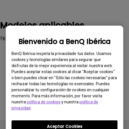
Modelos aplicables
TK850, TK850i, W2700, W2700i
Bienvenido a BenQ Ibérica
BenQ Ibérica respeta la privacidade tus datos. Usamos
cookies y tecnologías similares para segurar que
disfrutas de la mejor experiencia al visitar nuestra web.
Puedes aceptar estas cookies al clicar "Aceptar cookies"
¿Le ha resultado útil esta información?
o bien puedes clicar en "Sólo las cookies necesarias" para
rechazar todas las tecnologías no esenciales. Puedes
personalizar tu configuración de cookies en cualquier
Sí
No
momento. Para más información, por favor visita
nuestra
política de cookies
y nuestra
política de
privacidad
.
Aceptar Cookies