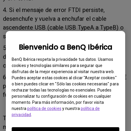
4. Si el mensaje de error FTDI persiste,
desenchufe y vuelva a enchufar el cable
ascendente USB (cable USB TypeA a TypeB) o
sustituya uno nuevo.
Bienvenido a BenQ Ibérica
5. Si el mensaje de error FTDI persiste, intente
descargar la última versión del controlador del
BenQ Ibérica respeta la privacidade tus datos. Usamos
calibrador del proveedor e instalarlo.
cookies y tecnologías similares para segurar que
disfrutas de la mejor experiencia al visitar nuestra web.
6. Reinicie el PC/NB y comience a utilizar PME
Puedes aceptar estas cookies al clicar "Aceptar cookies"
o bien puedes clicar en "Sólo las cookies necesarias" para
para comprobar si el controlador FTDI
rechazar todas las tecnologías no esenciales. Puedes
funciona.
personalizar tu configuración de cookies en cualquier
momento. Para más información, por favor visita
nuestra
política de cookies
y nuestra
política de
privacidad
.
Tenga en cuenta que si se utilizan dos
monitores simultáneamente, asegúrese de que