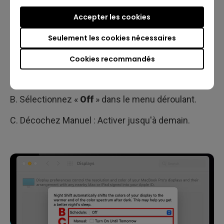
Accepter les cookies
4. Désactivez le Night Shift
Seulement les cookies nécessaires
A. Rendez-vous dans le menu Apple, puis dans les
Cookies recommandés
Préférences Système. Cliquez sur
Écrans
>
sélectionnez
Night Shift
.
B. Sélectionnez «
Off
» dans le menu déroulant.
C. Décochez Manuel : Activer jusqu'à demain.