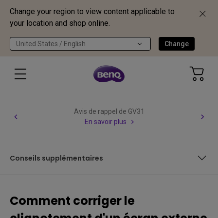
Change your region to view content applicable to
your location and shop online.
United States / English
Change
Avis de rappel de GV31
En savoir plus
Conseils supplémentaires
Liste des appareils Mac concernés
Comment corriger le
Les trois premières étapes