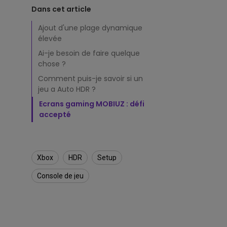
H
Vidéoprojecteurs
Pour les développeurs
Meilleur éclairage de bureau à
vidéoprojecteurs p
Dans cet article
D
simulateur de golf
domicile pour rester concentr
regarder le sport à 
R
Ajout d'une plage dynamique
maison
s
élevée
u
Ai-je besoin de faire quelque
r
X
chose ?
b
Comment puis-je savoir si un
o
jeu a Auto HDR ?
x
Ecrans gaming MOBIUZ : défi
S
e
accepté
r
i
e
s
Xbox
HDR
Setup
X
e
Console de jeu
t
S
e
r