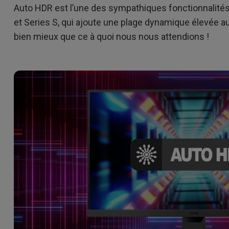
Dédiés aux gra
Auto HDR est l’une des sympathiques fonctionnalité
Thunderbolt
our
Laser
é
la
et Series S, qui ajoute une plage dynamique élevée au
P3
bien mieux que ce à quoi nous nous attendions !
Avec Android TV
Avec HAS
Avec un faible décalage
d'entrée