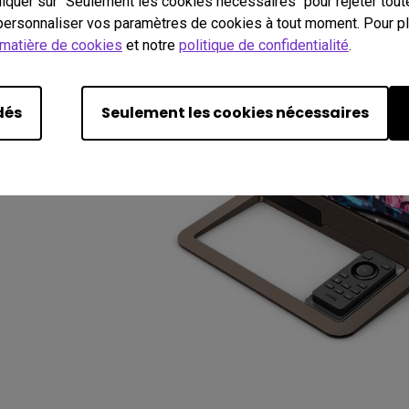
cliquer sur "Seulement les cookies nécessaires" pour rejeter tou
ersonnaliser vos paramètres de cookies à tout moment. Pour plu
 matière de cookies
et notre
politique de confidentialité
.
dés
Seulement les cookies nécessaires