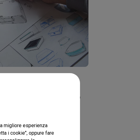
igliorato l'audio
 portato la qualità del suono dei
 la migliore esperienza
tta i cookie", oppure fare
Volo di BenQ ha implementato le