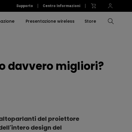
Supporto
Centro Informazioni
mazione
Presentazione wireless
Store
Compara tutti i proiettori
Compara tutti i monitor
Compara tutte le luci
Education Software
proiettori
no davvero migliori?
Accessori per proiettori
Accessories
Accessories
Accessories
mersiva
Software
Software Signage
 altoparlanti del proiettore
dell'intero design del