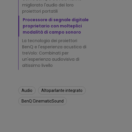
s
migliorato l'audio dei loro
u
u
proiettori portatili
n
Processore di segnale digitale
p
proprietario con molteplici
r
modalità di campo sonoro
o
i
La tecnologia dei proiettori
e
BenQ e l'esperienza acustica di
t
treVolo: Combinati per
t
un'esperienza audiovisiva di
o
altissimo livello
r
e
s
o
Audio
Altoparlante integrato
n
o
BenQ CinematicSound
d
a
v
v
e