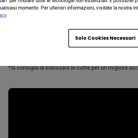
ari" per rifiutare tutte le tecnologie non essenziali. È possibile 
seguenti modifiche progettuali:
ualsiasi momento. Per ulteriori informazioni, visitate la nostra I
acy
.
2.1 Canale audio
Per ampliare il suono e coprire uno spettro audio più a
stati dotati di audio a 2.1 canali che integravano i do
Solo Cookies Necessari
completa con un sub-woofer dedicato per aggiungere i 
differenze tra l'audio tradizionale a 2.0 canali e l'audio
*Si consiglia di indossare le cuffie per un migliore as