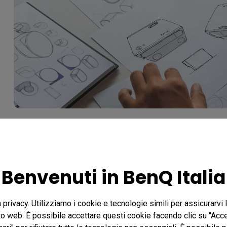
Come BenQ e treVolo hanno m
Benvenuti in BenQ Italia
dei loro proiettori portatili
Per quanto riguarda le innovazioni hardware che hanno
a privacy. Utilizziamo i cookie e tecnologie simili per assicurarvi
ito web. È possibile accettare questi cookie facendo clic su "Acce
proiettori portatili a un livello superiore, il team tre