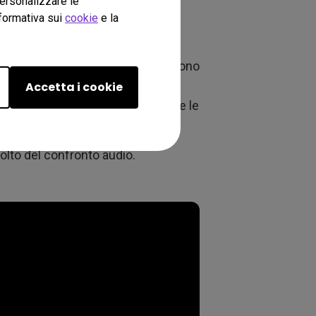
personalizzare le
nformativa sui
cookie
e la
mpio, i proiettori portatili BenQ sono
ppi altoparlanti stereo a gamma
Accetta i cookie
bassi. Di seguito sono illustrate le
 a 2.1 canali di BenQ:
colto del confronto audio.