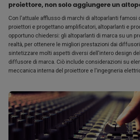
Con HAS
proiettore, non solo aggiungere un altop
Con Basso Input Lag
Con l'attuale afflusso di marchi di altoparlanti famosi
proiettori e progettano amplificatori, altoparlanti e prod
opportuno chiedersi: gli altoparlanti di marca su un pr
realtà, per ottenere le migliori prestazioni dai diffuso
sintetizzare molti aspetti diversi dell'intero design d
diffusore di marca. Ciò include considerazioni su elemen
meccanica interna del proiettore e l'ingegneria elettrica,