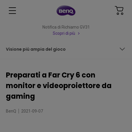
Notifica di Richiamo GV31
Scopri di più
Visione più ampia del gioco
Insorgi a 165Hz
Preparati a Far Cry 6 con
Per un mondo immenso ci vuole uno schermo immenso!
monitor e videoproiettore da
Visione più ampia del gioco
gaming
BenQ
2021-09-07