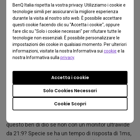
BenQ Italia rispetta la vostra privacy. Utilizziamo i cookie e
altro che la modalità nativa
del fantastico TK700STi
,
tecnologie simili per assicurarvi la migliore esperienza
che garantisce il 4K a 60Hz con lag di input di
durante la visita al nostro sito web. È possibile accettare
appena 16ms e una copertura quasi completa della
questi cookie facendo clic su "Accetta i cookie", oppure
fare clic su "Solo i cookie necessari" per rifiutare tutte le
gamma cromatica DCI-P3, per avere immagini
tecnologie non essenziali. È possibile personalizzare le
vivide e spettacolari. E bastano solo due metri di
impostazioni dei cookie in qualsiasi momento. Per ulteriori
distanza per avere uno schermo da 100”. Come si
informazioni, visitate la nostra Informativa sui
cookie
e la
nostra Informativa sulla
privacy
.
fa a non chiamarla grafica mozzafiato?
Accetta i cookie
Visione più ampia del gioco
Solo Cookies Necessari
Come altri titoli Ubisoft, Far Cry 6 vanta un open
Cookie Scopri
world immenso popolato di luoghi, attività, missioni
e personaggi. E quale modo migliore di godersi
questo ben di dio se non con un monitor ultrawide
da 21:9? Specie se ha un tempo di risposta di 1ms,