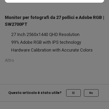
Monitor per fotografi da 27 pollici e Adobe RGB |
SW2700PT
27 Inch 2560x1440 QHD Resolution
99% Adobe RGB with IPS technology
Hardware Calibration with Accurate Colors
Altro
Questo articolo è stato utile?
Sì
No