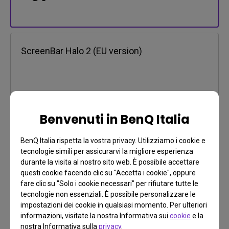
ScreenBar Halo 2 (EU version)
+ € 179
Benvenuti in BenQ Italia
BenQ Italia rispetta la vostra privacy. Utilizziamo i cookie e
tecnologie simili per assicurarvi la migliore esperienza
durante la visita al nostro sito web. È possibile accettare
questi cookie facendo clic su "Accetta i cookie", oppure
Pagamento
fare clic su "Solo i cookie necessari" per rifiutare tutte le
Ulteriori informazioni
tecnologie non essenziali. È possibile personalizzare le
Carta di Credito, Seleziona Metodo di Pagamento Locale
impostazioni dei cookie in qualsiasi momento. Per ulteriori
informazioni, visitate la nostra Informativa sui
cookie
e la
nostra Informativa sulla
privacy
.