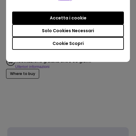
Spedizione gratuita su tutti gli ordini sopra €99
Ulteriori informazioni
Accetta i cookie
2 anni di garanzia
Solo Cookies Necessari
Offriamo una garanzia limitata di 2 anni dal momento
dell'acquisto (esclusi prodotti ricondizionati, e altri
Cookie Scopri
accessori)
Restituzione gratuita entro 30 giorni
Ulteriori informazioni
Where to buy