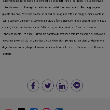
leader globale nel campo della tecnologia e della fornitura di soluzioni. Il suo obiettivo è
potenziare e arricchire ogni aspetto della vita dei suoi consumatori. Per raggiungere
questo obiettivo, l'azienda ha deciso di dedicarsi agli aspetti che maggiormente contano
per le persone: stile di vita, economia, salute e formazione, nella speranza di fornire mezzi
che migliorino la vita, aumentino l'efficienza, facciano sentire più sani e potenzino
l'apprendimento. Tra questi, un'ampia gamma di prodotti a misura d'uomo e di tecnologie
integrate: proiettori digitali, monitor, display interattivi per grandi ambienti, videocamere
digitali e camcorder, dispositivi informatici mobili e soluzioni di illuminazione. Because it
matters.