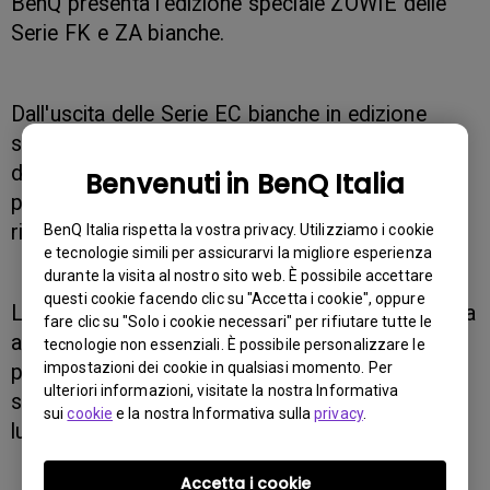
BenQ presenta l'edizione speciale ZOWIE delle
Serie FK e ZA bianche.
Dall'uscita delle Serie EC bianche in edizione
speciale, abbiamo ricevuto moltissime richieste
da parte degli utenti delle Serie FK e ZA di
Benvenuti in BenQ Italia
produrre il loro mouse preferito con un
rivestimento lucido.
BenQ Italia rispetta la vostra privacy. Utilizziamo i cookie
e tecnologie simili per assicurarvi la migliore esperienza
durante la visita al nostro sito web. È possibile accettare
questi cookie facendo clic su "Accetta i cookie", oppure
Le Serie FK e ZA bianche sono la nostra risposta
fare clic su "Solo i cookie necessari" per rifiutare tutte le
a tali richieste, e sono state appositamente
tecnologie non essenziali. È possibile personalizzare le
impostazioni dei cookie in qualsiasi momento. Per
pensate per i giocatori che amano quella
ulteriori informazioni, visitate la nostra Informativa
sensazione di aderenza che solo una superficie
sui
cookie
e la nostra Informativa sulla
privacy
.
lucida sa dare.
Accetta i cookie