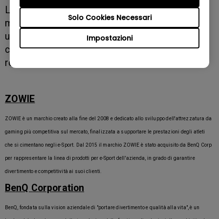
Le Serie FK e ZA bianche saranno disponibili nei
Solo Cookies Necessari
migliori negozi di tutto il mondo. Non perdetevi
ulteriori aggiornamenti sui nostri social media,
Impostazioni
che avviseranno della disponibilità in ogni
regione.
ZOWIE
ZOWIE è un marchio creato alla fine del 2008 e dedicato allo sviluppo dell'attrezzatura da
gaming più competitiva sul mercato, finalizzata a supportare le prestazioni degli atleti
che si cimentano negli e-Sport. Dal 2015 il marchio ZOWIE è stato acquisito da BenQ Corp
per rappresentare la linea di prodotti per e-Sport dell'azienda, in grado di garantire
divertimento e competitività ai suoi clienti.
BenQ Corporation
BenQ, fondata sulla vision aziendale di "portare divertimento e qualità alla vita", è un