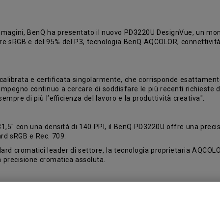
immagini, BenQ ha presentato il nuovo PD3220U DesignVue, un monit
ore sRGB e del 95% del P3, tecnologia BenQ AQCOLOR, connettività
calibrata e certificata singolarmente, che corrisponde esattament
 impegno continuo a cercare di soddisfare le più recenti richieste 
empre di più l’efficienza del lavoro e la produttività creativa".
,5" con una densità di 140 PPI, il BenQ PD3220U offre una precis
rd sRGB e Rec. 709.
andard cromatici leader di settore, la tecnologia proprietaria AQ
a precisione cromatica assoluta.
zzate dal supporto HDR10 e dalle funzionalità specifiche per i pr
 le linee e le forme nelle illustrazioni tecniche; la modalità Ani
timizza la luminosità e il contrasto dell'immagine per gli ambient