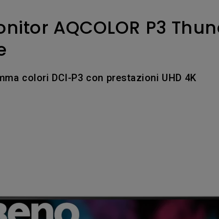
Con HAS
Con Basso Input Lag
nitor AQCOLOR P3 Thunde
e
mma colori DCI-P3 con prestazioni UHD 4K