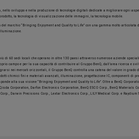
ello sviluppo e nella produzione di tecnologie digitali dedicate a migliorare ogni aspetto 
prodotto, la tecnologia di visualizzazione delle immagini, la tecnologia mobile.
del marchio “Bringing Enjoyment and Quality to Life” con una gamma molto articolata di pr
’illuminazione.
in più di 60 sedi locali che operano in oltre 130 paesi attraverso numerose aziende speci
rio campo e per la sua capacità di contribuire al Gruppo BenQ, dall’area ricerca e svilup
grarsi nei mercati orizzontali, il Gruppo BenQ controlla una catena del valore in grado di
dotti chimici fini e materiali avanzati, illuminazione, progettazione IC, componenti di pre
isponde alla sua visione “Bringing Enjoyment and Quality to Life”. Oltre a BenQ Corporat
 Qisda Corporation, Darfon Electronics Corporation, BenQ ESCO Corp., BenQ Materials C
Corp., Darwin Precisions Corp., Lextar Electronics Corp., LILY Medical Corp. e Raydium