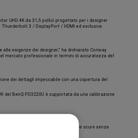
or UHD 4K da 31,5 pollici progettato per i designer
 Thunderbolt 3 / DisplayPort / HDMI ed esclusiva
e alle esigenze dei designer,” ha dichiarato Conway
del mercato professionale in termini di accuratezza del
ione dei dettagli impeccabile con una copertura del
COLOR del BenQ PD3220U è supportata da una calibrazione
ofessionisti del design.
mazione migliora la luminosità delle aree scure senza
i di post-elaborazione con poca luce.