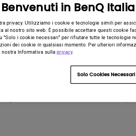
Benvenuti in BenQ Italia
 PD3220U, la modalità M-Book replica con precisione le prestazioni
ti.
tra privacy. Utilizziamo i cookie e tecnologie simili per assic
ta al nostro sito web. È possibile accettare questi cookie fac
impatto estetico del monitor, mentre la regolazione in altezza perm
u "Solo i cookie necessari" per rifiutare tutte le tecnologie 
dati e alimentazione, oltre al collegamento daisy chain tra due mon
ioni dei cookie in qualsiasi momento. Per ulteriori informazio
ette ai designer di visualizzare e controllare due PC, Mac o lapto
 nostra Informativa sulla
privacy
.
one USB e video.
potenziata dall’Hotkey Puck G2 di seconda generazione, un'ingegnos
Solo Cookies Necessari
ingola e uno a ruota per consentire agli utenti di assegnarli alle 
one all'altra o una piccola rotazione del pulsante a ruota per reg
 di lunghe sessioni di lavoro, il PD3220U è dotato del sistema Eye-