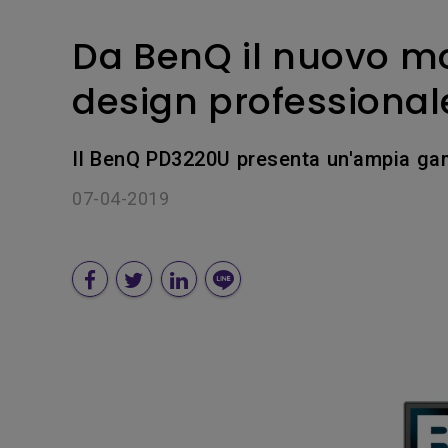
Da BenQ il nuovo mo
design professional
Il BenQ PD3220U presenta un'ampia ga
07-04-2019