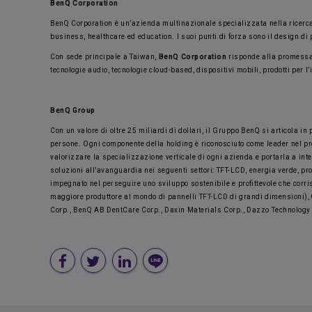
BenQ Corporation
BenQ Corporation è un’azienda multinazionale specializzata nella ricerca, n
business, healthcare ed education. I suoi punti di forza sono il design di 
Con sede principale a Taiwan,
BenQ Corporation
risponde alla promessa 
tecnologie audio, tecnologie cloud-based, dispositivi mobili, prodotti per l
BenQ Group
Con un valore di oltre 25 miliardi di dollari, il Gruppo BenQ si articola 
persone. Ogni componente della holding è riconosciuto come leader nel prop
valorizzare la specializzazione verticale di ogni azienda e portarla a inte
soluzioni all’avanguardia nei seguenti settori: TFT-LCD, energia verde, pro
impegnato nel perseguire uno sviluppo sostenibile e profittevole che corr
maggiore produttore al mondo di pannelli TFT-LCD di grandi dimensioni),
Corp., BenQ AB DentCare Corp., Daxin Materials Corp., Dazzo Technology 