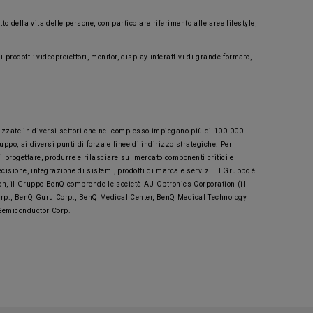
della vita delle persone, con particolare riferimento alle aree lifestyle,
odotti: videoproiettori, monitor, display interattivi di grande formato,
alizzate in diversi settori che nel complesso impiegano più di 100.000
po, ai diversi punti di forza e linee di indirizzo strategiche. Per
 progettare, produrre e rilasciare sul mercato componenti critici e
cisione, integrazione di sistemi, prodotti di marca e servizi. Il Gruppo è
ion, il Gruppo BenQ comprende le società AU Optronics Corporation (il
orp., BenQ Guru Corp., BenQ Medical Center, BenQ Medical Technology
 Semiconductor Corp.