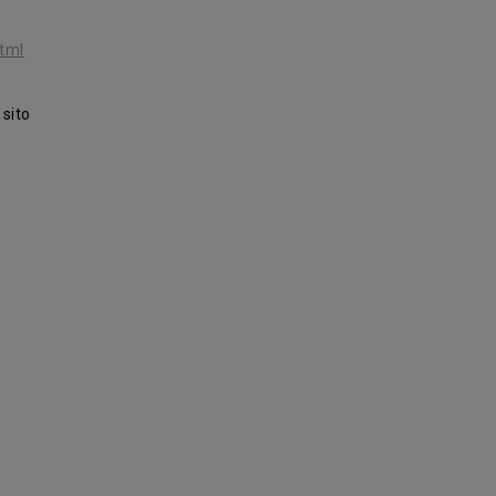
tml
 sito