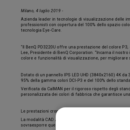
Milano, 4 luglio 2019
-
Azienda leader in tecnologie di visualizzazione delle 
professionisti con copertura del 100% dello spazio col
tecnologia Eye-Care.
"Il BenQ PD3220U offre una prestazione del colore P3, 
Lee, Presidente di BenQ Corporation. “Incarna il nostro
colore e funzionalità di visualizzazione, per migliorare s
Dotato di un pannello IPS LED UHD (3840x2160) 4K da 31
95% della gamma colori DCI-P3 e del 100% dello standa
Verificata da CalMAN per il rigoroso rispetto degli st
personalizzata dei colori di fabbrica che garantisce un
Le prestazioni cromatiche del BenQ PD3220U sono ottimi
La modalità CAD / CAM offre un contrasto eccellente per
sovraesporre quelle più chiare; la Modalità Darkroom ot