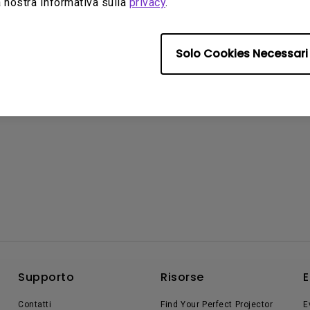
 nostra Informativa sulla
privacy
.
Solo Cookies Necessari
Supporto
Risorse
E
Contatti
Find Your Perfect Projector
E