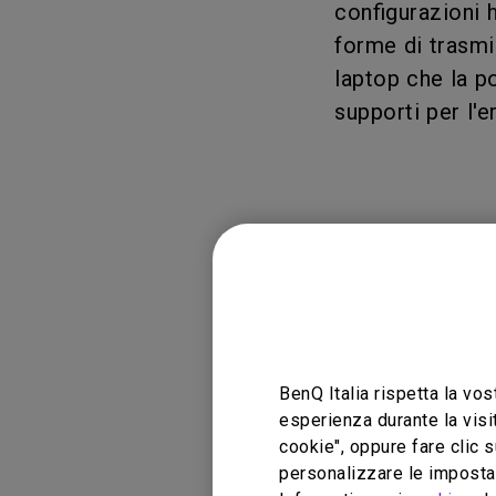
configurazioni 
forme di trasmi
laptop che la p
supporti per l'
Modelli app
PD2705Q, PD3420
BenQ Italia rispetta la vos
esperienza durante la visi
cookie", oppure fare clic s
personalizzare le impostaz
Questa inform