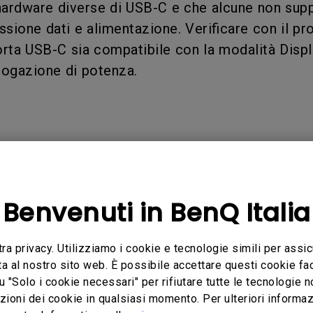
hardware diverse di USB-C e che alcune non supp
Con HAS
Con Basso Input Lag
ssione dati e alimentazione. Verificare con il pr
orta USB-C sia compatibile con la modalità Displ
erogazione di potenza.
licabili
Benvenuti in BenQ Italia
Q, SW270C, SW321C
tra privacy. Utilizziamo i cookie e tecnologie simili per assic
ta al nostro sito web. È possibile accettare questi cookie fac
u "Solo i cookie necessari" per rifiutare tutte le tecnologie 
ioni dei cookie in qualsiasi momento. Per ulteriori informazio
azione è stata utile?
Sì
No