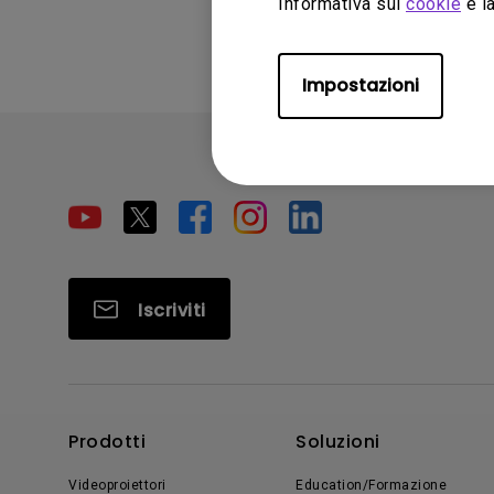
Informativa sui
cookie
e la
Impostazioni
Iscriviti
Prodotti
Soluzioni
Videoproiettori
Education/Formazione