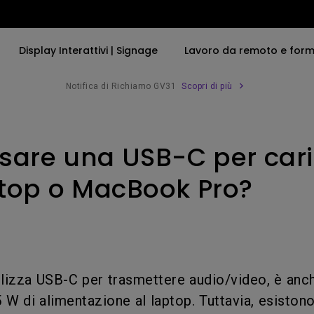
Display Interattivi | Signage
Lavoro da remoto e for
Notifica di Richiamo GV31
Scopri di più
Per parola di tendenza
Per parola di tendenza
Offerte Speciali
Accessori Compatibili
Scopri tutte le serie di 
business
sare una USB-C per caric
ti Negozio
4K UHD (3840×2160)
4K(3840x2160)
Accessori
Braccio per Monitor
Videoproiezione im
e di simulazione
Distanza ridotta
Con HDR
Barra Luminosa per
top o MacBook Pro?
Monitor
SmartEco
2D, Verticale／Keystone
21：9 Ultrawide
orizzontale
USB-C
LED
Thunderbolt
tilizza USB-C per trasmettere audio/video, è anc
Laser
P3
5 W di alimentazione al laptop. Tuttavia, esiston
Con Android TV