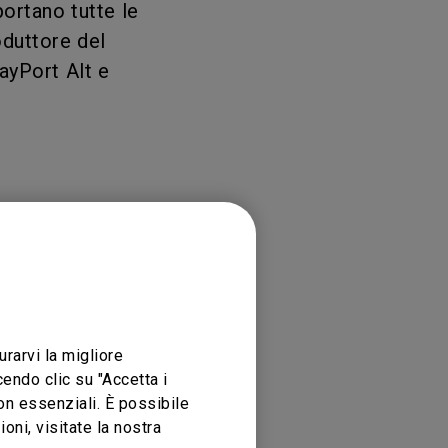
ortano tutte le
oduttore del
ayPort Alt e
urarvi la migliore
endo clic su "Accetta i
non essenziali. È possibile
ni, visitate la nostra