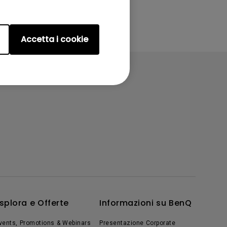
Accetta i cookie
splora e Offerte
Informazioni su BenQ
vents, Promotions & Webinars
Presentazione Corporate