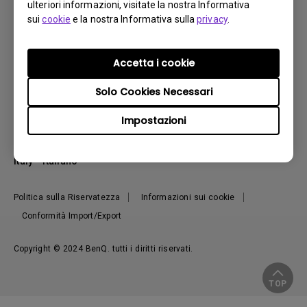
ulteriori informazioni, visitate la nostra Informativa
Altoparlante
Contatti
Risorse
sui
cookie
e la nostra Informativa sulla
privacy
.
Download Search
Esplora e Offerte
Find Your Perfect Projector
FAQ BenQ Shop
Centro informazioni
Returns BenQ Shop
Events, Promotions & Webinars
Accetta i cookie
Informazioni su BenQ
Terms and Conditions BenQ Shop
Ambasciatori BenQ
Presentazione Corporate
Solo Cookies Necessari
Where to buy
Responsabilità sociale d'impresa
Impostazioni
Notizie
Sostenibilità
Italy - Italiano
Politica sulla Riservatezza
Informazioni sui cookie
Conformità Import/Export
Copyright © 2024 BenQ. tutti i diritti riservati.
TOP