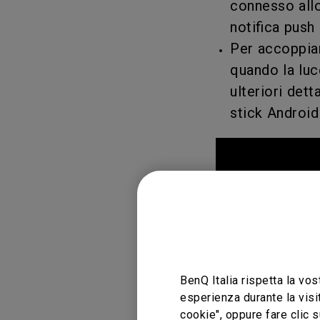
connesso allo
notifica push
Per accoppiar
quando la luc
ulteriori det
stick Androi
BenQ Italia rispetta la vos
esperienza durante la visi
cookie", oppure fare clic s