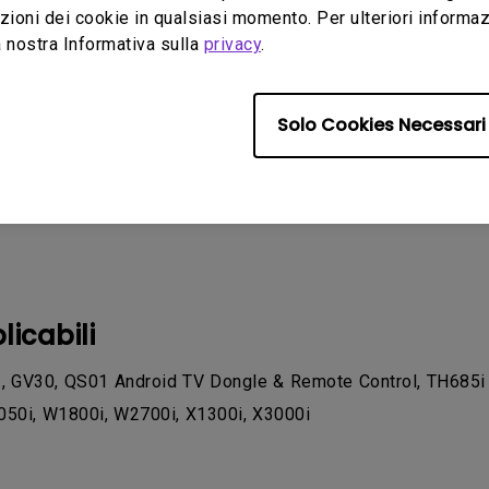
ioni dei cookie in qualsiasi momento. Per ulteriori informazio
 nostra Informativa sulla
privacy
.
Solo Cookies Necessari
licabili
 GV30, QS01 Android TV Dongle & Remote Control, TH685i 
050i, W1800i, W2700i, X1300i, X3000i