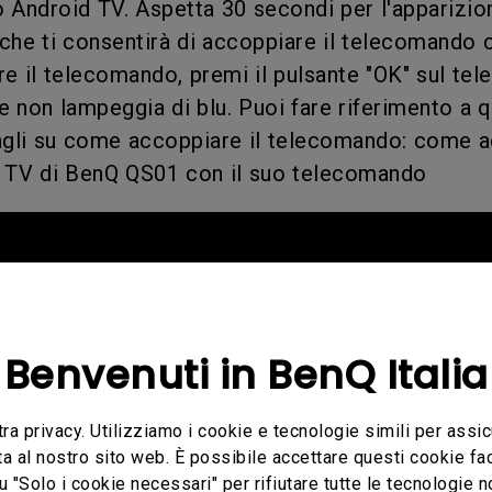
 Android TV. Aspetta 30 secondi per l'apparizio
 che ti consentirà di accoppiare il telecomando c
e il telecomando, premi il pulsante "OK" sul te
e non lampeggia di blu. Puoi fare riferimento a 
tagli su come accoppiare il telecomando: come a
d TV di BenQ QS01 con il suo telecomando
Benvenuti in BenQ Italia
tra privacy. Utilizziamo i cookie e tecnologie simili per assic
ta al nostro sito web. È possibile accettare questi cookie fac
u "Solo i cookie necessari" per rifiutare tutte le tecnologie 