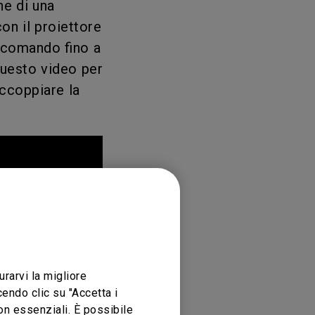
ne di una
on il proiettore
lecomando fino a
questo video per
ccoppiare la
urarvi la migliore
endo clic su "Accetta i
non essenziali. È possibile