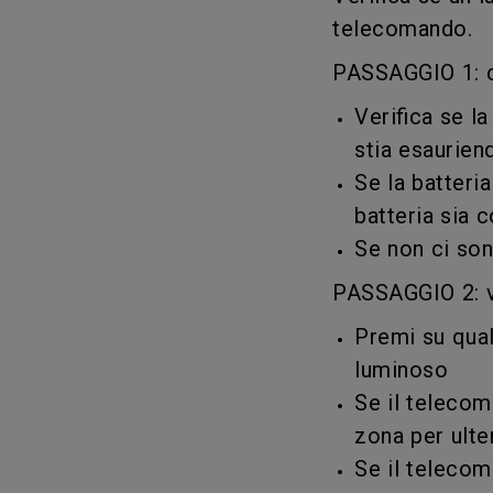
telecomando.
PASSAGGIO 1: co
Verifica se l
stia esauriend
Se la batteria
batteria sia 
Se non ci son
PASSAGGIO 2: v
Premi su qual
luminoso
Se il telecom
zona per ulte
Se il telecom