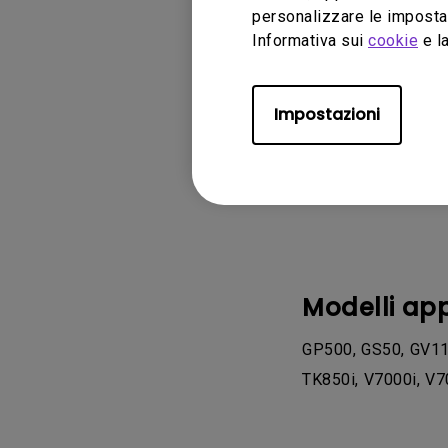
personalizzare le impostaz
Informativa sui
cookie
e la
Impostazioni
Modelli app
GP500, GS50, GV11,
TK850i, V7000i, V7