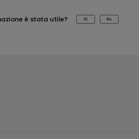
azione è stata utile?
Sì
No