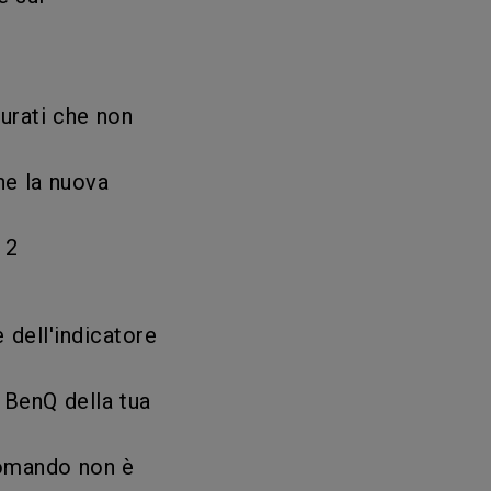
curati che non
che la nuova
 2
 dell'indicatore
 BenQ della tua
comando non è