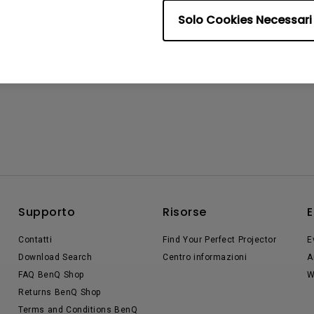
Solo Cookies Necessari
Supporto
Risorse
E
Contatti
Find Your Perfect Projector
E
Download Search
Centro informazioni
A
FAQ BenQ Shop
W
Returns BenQ Shop
Terms and Conditions BenQ