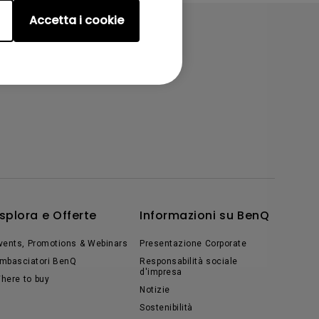
Accetta i cookie
splora e Offerte
Informazioni su BenQ
vents, Promotions & Webinars
Presentazione Corporate
mbasciatori BenQ
Responsabilità sociale
d'impresa
here to buy
Notizie
Sostenibilità