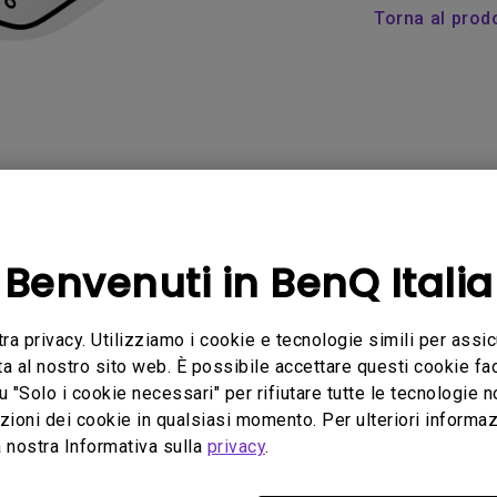
Con HAS
Torna al prod
Con Basso Input Lag
FAQ
Video
Software &
Benvenuti in BenQ Italia
tra privacy. Utilizziamo i cookie e tecnologie simili per assic
ta al nostro sito web. È possibile accettare questi cookie fac
Nessun manuale correlato
u "Solo i cookie necessari" per rifiutare tutte le tecnologie 
ioni dei cookie in qualsiasi momento. Per ulteriori informazio
 nostra Informativa sulla
privacy
.