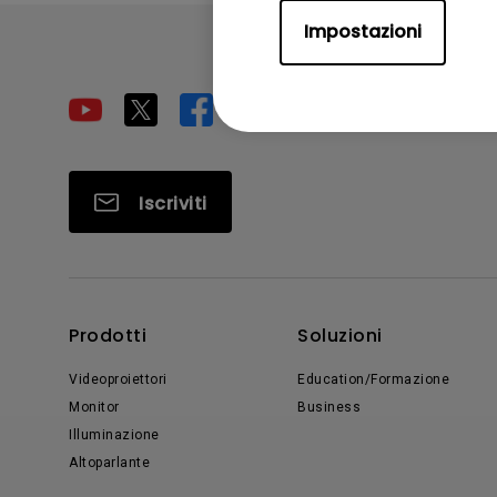
Impostazioni
Iscriviti
Prodotti
Soluzioni
Videoproiettori
Education/Formazione
Monitor
Business
Illuminazione
Altoparlante