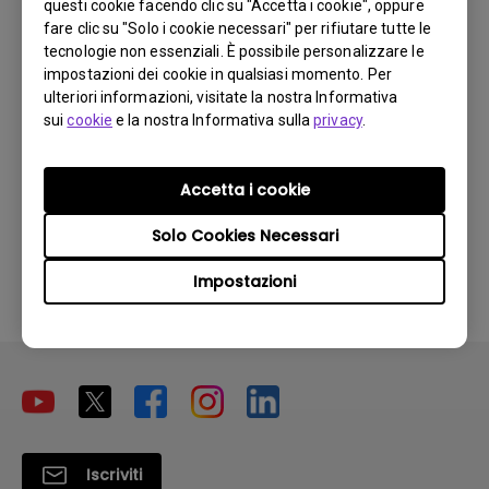
questi cookie facendo clic su "Accetta i cookie", oppure
fare clic su "Solo i cookie necessari" per rifiutare tutte le
tecnologie non essenziali. È possibile personalizzare le
Perché la luce della mia ScreenBar Halo
impostazioni dei cookie in qualsiasi momento. Per
lampeggia?
ulteriori informazioni, visitate la nostra Informativa
sui
cookie
e la nostra Informativa sulla
privacy
.
Perché il telecomando non funziona?
Accetta i cookie
Verifica se ScreenBar Halo è compatibile
Solo Cookies Necessari
con il tuo monitor BenQ
Impostazioni
Iscriviti