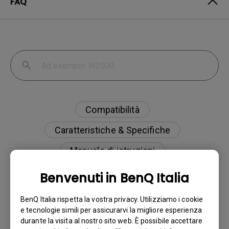
FAQ
Compatibilità
Caratteristiche & Specifiche
Manuale di istruzioni
Risparmio energetico
Benvenuti in BenQ Italia
BenQ Italia rispetta la vostra privacy. Utilizziamo i cookie
e tecnologie simili per assicurarvi la migliore esperienza
durante la visita al nostro sito web. È possibile accettare
Posso regolare la luce manualmente?