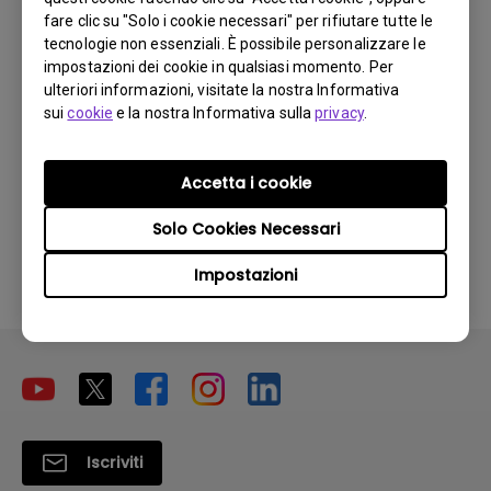
Perché il mio monitor non rileva
fare clic su "Solo i cookie necessari" per rifiutare tutte le
automaticamente il segnale d'ingresso?
tecnologie non essenziali. È possibile personalizzare le
impostazioni dei cookie in qualsiasi momento. Per
ulteriori informazioni, visitate la nostra Informativa
Ho acquistato un monitor BenQ e ho
sui
cookie
e la nostra Informativa sulla
privacy
.
cercato di collegarlo al mio notebook con
un cavo HDMI, ma continuo ad avere il
messaggio "No Cable Connected" sul
Accetta i cookie
monitor. Come posso risolvere questo
problema?
Solo Cookies Necessari
Impostazioni
Iscriviti