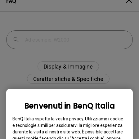
FAQ
Display & Immagine
Caratteristiche & Specifiche
Benvenuti in BenQ Italia
Cos’è l’IPS glow e come posso renderlo
BenQ Italia rispetta la vostra privacy. Utilizziamo i cookie
meno visibile?
e tecnologie simili per assicurarvi la migliore esperienza
durante la visita al nostro sito web. È possibile accettare
questi cookie facendo clic su "Accetta i cookie", oppure