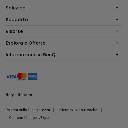
Videoproiettori
Soluzioni
Monitor
Education/Formazione
Supporto
Illuminazione
Business
Altoparlante
Contatti
Risorse
Download Search
Esplora e Offerte
Find Your Perfect Projector
FAQ BenQ Shop
Centro informazioni
Returns BenQ Shop
Events, Promotions & Webinars
Informazioni su BenQ
Terms and Conditions BenQ Shop
Ambasciatori BenQ
Presentazione Corporate
Where to buy
Responsabilità sociale d'impresa
Notizie
Sostenibilità
Italy - Italiano
Politica sulla Riservatezza
Informazioni sui cookie
Conformità Import/Export