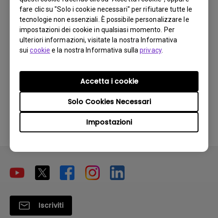
Perché il mio monitor non rileva
fare clic su "Solo i cookie necessari" per rifiutare tutte le
automaticamente il segnale d'ingresso?
tecnologie non essenziali. È possibile personalizzare le
impostazioni dei cookie in qualsiasi momento. Per
ulteriori informazioni, visitate la nostra Informativa
Ho acquistato un monitor BenQ e ho
sui
cookie
e la nostra Informativa sulla
privacy
.
cercato di collegarlo al mio notebook con
un cavo HDMI, ma continuo ad avere il
messaggio "No Cable Connected" sul
Accetta i cookie
monitor. Come posso risolvere questo
problema?
Solo Cookies Necessari
Impostazioni
Iscriviti