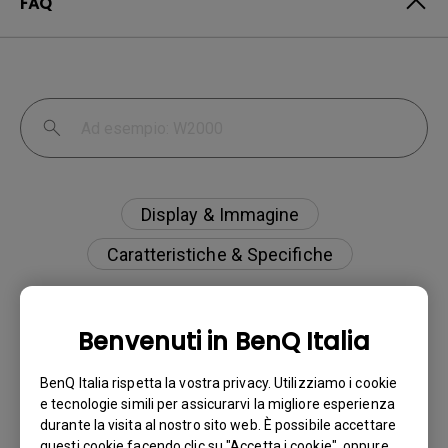
FAQ
Display & Immagine
Caratteristiche & Specifiche
Benvenuti in BenQ Italia
Cos’è l’IPS glow e come posso renderlo
BenQ Italia rispetta la vostra privacy. Utilizziamo i cookie
meno visibile?
e tecnologie simili per assicurarvi la migliore esperienza
durante la visita al nostro sito web. È possibile accettare
questi cookie facendo clic su "Accetta i cookie", oppure