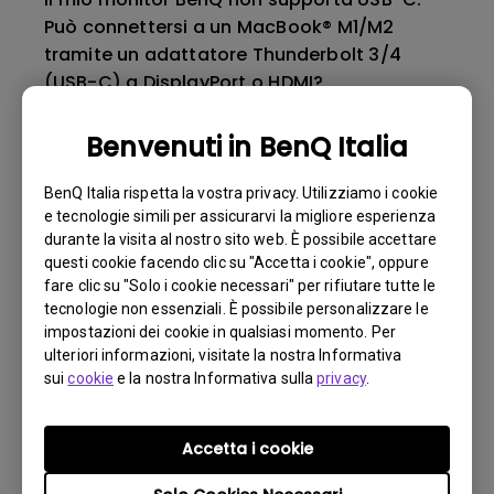
Può connettersi a un MacBook® M1/M2
tramite un adattatore Thunderbolt 3/4
(USB-C) a DisplayPort o HDMI?
Benvenuti in BenQ Italia
Cos’è l’IPS glow e come posso renderlo
meno visibile?
BenQ Italia rispetta la vostra privacy. Utilizziamo i cookie
e tecnologie simili per assicurarvi la migliore esperienza
Perché i dati OSD del monitor mostrano
durante la visita al nostro sito web. È possibile accettare
ancora FreeSync ON quando FreeSync è già
questi cookie facendo clic su "Accetta i cookie", oppure
fare clic su "Solo i cookie necessari" per rifiutare tutte le
stato disattivato dal driver AMD o dal
tecnologie non essenziali. È possibile personalizzare le
Pannello di controllo Radeon?
impostazioni dei cookie in qualsiasi momento. Per
ulteriori informazioni, visitate la nostra Informativa
sui
cookie
e la nostra Informativa sulla
privacy
.
Quando si collega il monitor a un Mac,
perché la modalità colore LBL (bassa luce
blu) è disabilitata e disattivata nel menu
Accetta i cookie
OSD? Come si accende?