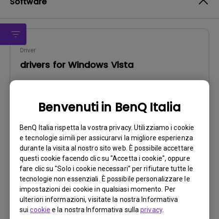
Software
Driver
drivers for Windows Vista
Sistema operativo:
WinXP-X64
OS Version:
Benvenuti in BenQ Italia
Versione:
Rev0
Aggiorna:
2006/12/28
BenQ Italia rispetta la vostra privacy. Utilizziamo i cookie
Dimensioni file:
57.01 KB
e tecnologie simili per assicurarvi la migliore esperienza
durante la visita al nostro sito web. È possibile accettare
questi cookie facendo clic su "Accetta i cookie", oppure
Scarica
fare clic su "Solo i cookie necessari" per rifiutare tutte le
tecnologie non essenziali. È possibile personalizzare le
impostazioni dei cookie in qualsiasi momento. Per
ulteriori informazioni, visitate la nostra Informativa
Utilizzando uno qualsiasi dei suddetti software, l'utente
sui
cookie
e la nostra Informativa sulla
privacy
.
accetta i termini del nostro
Contratto di licenza con