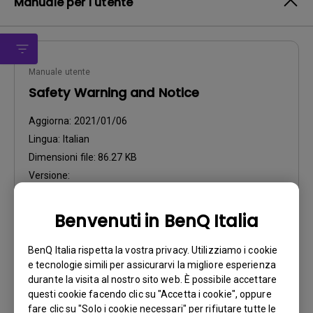
Manuale per l'utente
Manuale utente
Safety Warning and Notice
Aggiorna:
2021/01/06
Lingua:
Italian
Dimensioni file:
86.27 KB
Versione:
Anteprima
Benvenuti in BenQ Italia
BenQ Italia rispetta la vostra privacy. Utilizziamo i cookie
e tecnologie simili per assicurarvi la migliore esperienza
durante la visita al nostro sito web. È possibile accettare
questi cookie facendo clic su "Accetta i cookie", oppure
Manuale utente
fare clic su "Solo i cookie necessari" per rifiutare tutte le