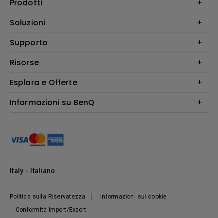
Prodotti
Videoproiettori
Soluzioni
Monitor
Education/Formazione
Supporto
Illuminazione
Business
Altoparlante
Contatti
Risorse
Download Search
Esplora e Offerte
Find Your Perfect Projector
FAQ BenQ Shop
Centro informazioni
Returns BenQ Shop
Events, Promotions & Webinars
Informazioni su BenQ
Terms and Conditions BenQ Shop
Ambasciatori BenQ
Presentazione Corporate
Where to buy
Responsabilità sociale d'impresa
Notizie
Sostenibilità
Italy - Italiano
Politica sulla Riservatezza
Informazioni sui cookie
Conformità Import/Export