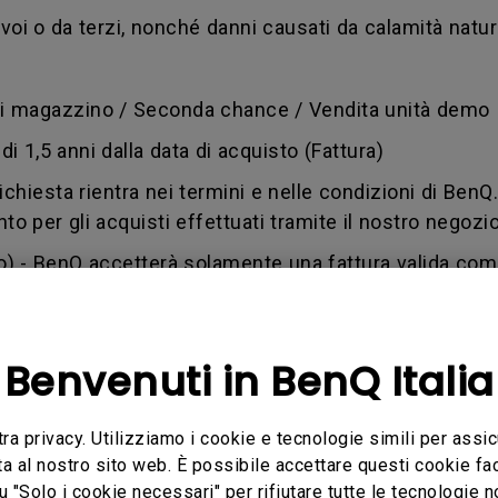
voi o da terzi, nonché danni causati da calamità natural
 di magazzino / Seconda chance / Vendita unità demo
i 1,5 anni dalla data di acquisto (Fattura)
 richiesta rientra nei termini e nelle condizioni di BenQ
to per gli acquisti effettuati tramite il nostro negozio
o) - BenQ accetterà solamente una fattura valida com
vocato dal cliente) - difetto causato da uso improp
 Ciò può accadere anche se qualsiasi soggetto non aut
Benvenuti in BenQ Italia
andise authorization number (numero di autorizzazio
a un utente che è stato autorizzato dal BenQ Team per
tra privacy. Utilizziamo i cookie e tecnologie simili per assic
stituzione. Un numero RMA è simile a un numero di rin
ta al nostro sito web. È possibile accettare questi cookie fac
u "Solo i cookie necessari" per rifiutare tutte le tecnologie 
 ottenere informazioni sull'avanzamento della transa