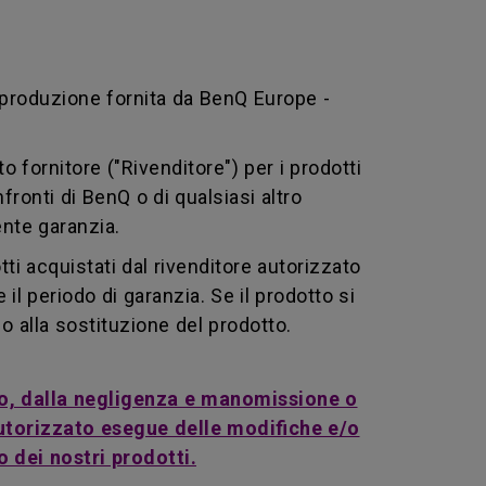
i produzione fornita da BenQ Europe -
o fornitore ("Rivenditore") per i prodotti
nfronti di BenQ o di qualsiasi altro
ente garanzia.
tti acquistati dal rivenditore autorizzato
l periodo di garanzia. Se il prodotto si
o alla sostituzione del prodotto.
rato, dalla negligenza e manomissione o
autorizzato esegue delle modifiche e/o
o dei nostri prodotti.