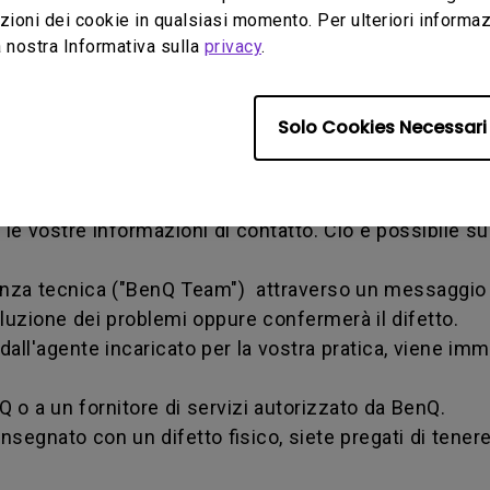
ioni dei cookie in qualsiasi momento. Per ulteriori informazio
a un fornitore di servizi autorizzato da BenQ.
 nostra Informativa sulla
privacy
.
Solo Cookies Necessari
ante il periodo di garanzia, avete diritto al termine d
zia è necessario compilare on-line il nostro modulo we
e le vostre informazioni di contatto. Ciò è possibile s
tenza tecnica ("BenQ Team") attraverso un messaggio 
soluzione dei problemi oppure confermerà il difetto.
o dall'agente incaricato per la vostra pratica, vien
nQ o a un fornitore di servizi autorizzato da BenQ.
nsegnato con un difetto fisico, siete pregati di tenere