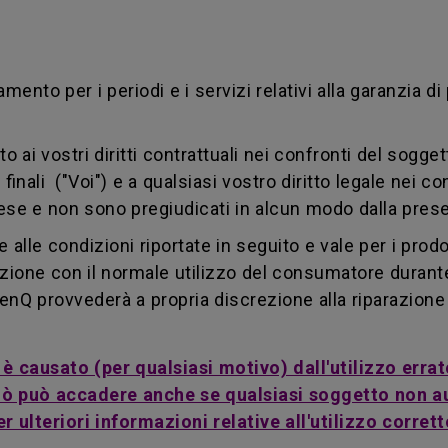
nto per i periodi e i servizi relativi alla garanzia d
i vostri diritti contrattuali nei confronti del soggett
 finali ("Voi") e a qualsiasi vostro diritto legale nei co
Paese e non sono pregiudicati in alcun modo dalla pres
alle condizioni riportate in seguito e vale per i prodo
zione con il normale utilizzo del consumatore durante i
enQ provvederà a propria discrezione alla riparazione 
o è causato (per qualsiasi motivo) dall'utilizzo er
 Ciò può accadere anche se qualsiasi soggetto non 
 ulteriori informazioni relative all'utilizzo corrett