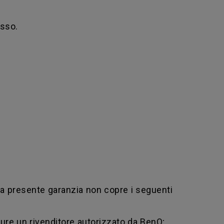
esso.
La presente garanzia non copre i seguenti
ure un rivenditore autorizzato da BenQ;