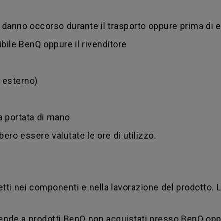
danno occorso durante il trasporto oppure prima di 
ibile BenQ oppure il rivenditore
d esterno)
 a portata di mano
bero essere valutate le ore di utilizzo.
tti nei componenti e nella lavorazione del prodotto. 
stende a prodotti BenQ non acquistati presso BenQ opp