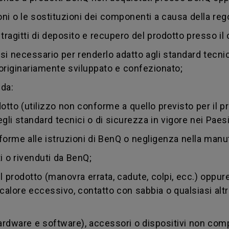
oni o le sostituzioni dei componenti a causa della reg
i tragitti di deposito e recupero del prodotto presso il c
si necessario per renderlo adatto agli standard tecnic
to originariamente sviluppato e confezionato;
 da:
to (utilizzo non conforme a quello previsto per il pro
li standard tecnici o di sicurezza in vigore nei Paesi d
me alle istruzioni di BenQ o negligenza nella manut
 o rivenduti da BenQ;
rodotto (manovra errata, cadute, colpi, ecc.) oppure
à, calore eccessivo, contatto con sabbia o qualsiasi al
dware e software), accessori o dispositivi non compat