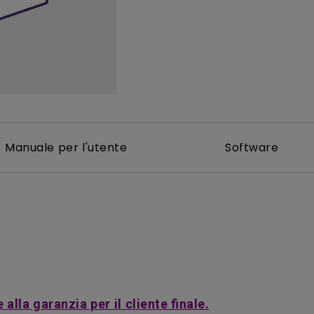
Con HAS
Con Basso Input Lag
Manuale per l'utente
Software
alla garanzia per il cliente finale.