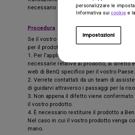
personalizzare le impostaz
necessario restituire il prodotto a BenQ o 
Informativa sui
cookie
e la
Procedura
Impostazioni
Se il vostro prodotto diventa difettoso dur
per il prodotto acquistato.
1. Per l'applicazione del servizio di garan
necessarie relative al prodotto, al difetto 
web di BenQ specifico per il vostro Paese.
2. Verrete contattati da un team di assis
di guidarvi attraverso i passaggi per la ri
3. Non appena il difetto viene confermat
il vostro prodotto.
4. È necessario restituire il prodotto a Be
Nel caso in cui il vostro prodotto venga co
mano.