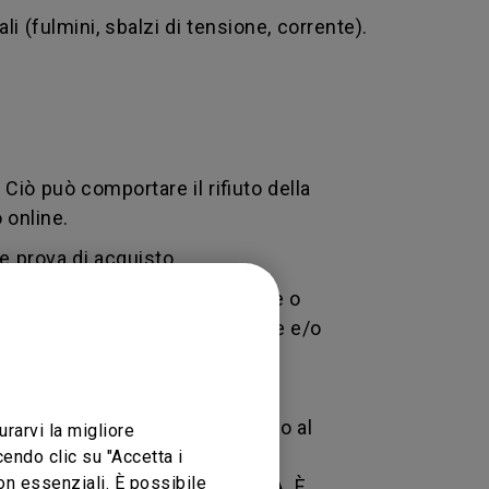
i (fulmini, sbalzi di tensione, corrente).
. Ciò può comportare il rifiuto della
 online.
e prova di acquisto.
rio, negligenza e manomissione o
orizzato esegue delle modifiche e/o
ne di reso merce - un codice
 la restituzione di un prodotto al
urarvi la migliore
tracciamento che identifica una
endo clic su "Accetta i
non essenziali. È possibile
zione attraverso il numero RMA. È