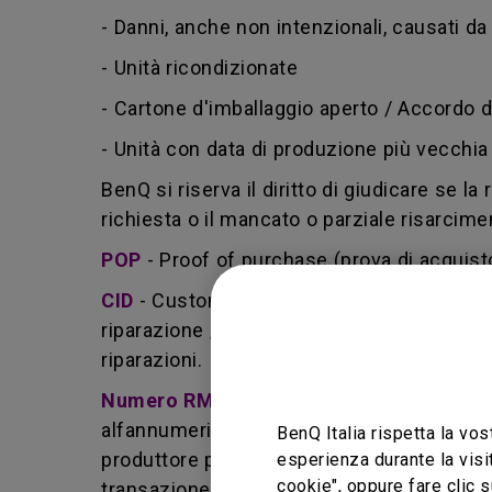
- Danni, anche non intenzionali, causati da 
- Unità ricondizionate
- Cartone d'imballaggio aperto / Accordo
- Unità con data di produzione più vecchia d
BenQ si riserva il diritto di giudicare se la
richiesta o il mancato o parziale risarcimen
POP
- Proof of purchase (prova di acquist
CID
- Customer induced damage (danno pro
riparazione / installazione non corretta.
riparazioni.
Numero RMA
- Sigla per returned merch
alfannumerico utilizzato da BenQ che indic
BenQ Italia rispetta la vos
produttore per la sua riparazione o la so
esperienza durante la visi
cookie", oppure fare clic s
transazione, ed entrambe le parti possono