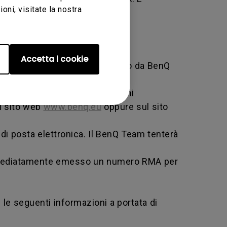
ni, visitate la nostra
Accetta i cookie
i servizio specifico messo in atto da BenQ
b e fornire tutte le informazioni
ul sito web
www.benq.eu
oppure sul sito
di posta elettronica. Il BenQ Team tenterà
e immediatamente emesso un numero RMA per
 le seguenti informazioni a portata di