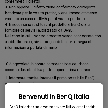
confermerà il difetto.
3. Non appena il difetto viene confermato dall'agente
incaricato per la vostra pratica, viene immediatamente
emesso un numero RMA per il vostro prodotto.
4. È necessario restituire il prodotto a BenQ o a un
fornitore di servizi autorizzato da BenQ.
Nel caso in cui il vostro prodotto venga consegnato con
un difetto fisico, siete pregati di tenere le seguenti
informazioni a portata di mano.
Ciò agevolerà la nostra comprensione del danno
occorso durante il trasporto oppure prima di esso.
1. Informare tramite Internet il prima possibile BenQ
oppure il rivenditore
2. Scattare le fotografie:
Benvenuti in BenQ Italia
a. del materiale di imballaggio (interno ed esterno)
BenQ Italia rispetta la vostra privacy. Utilizziamo i cookie