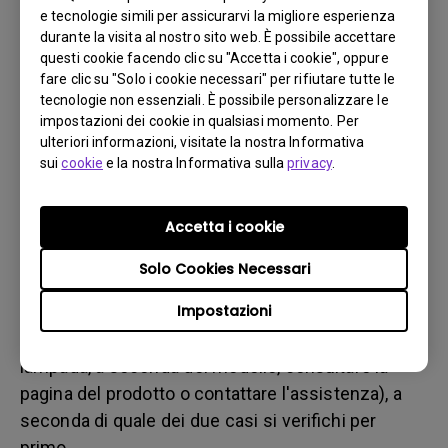
b. del danno fisico
e tecnologie simili per assicurarvi la migliore esperienza
3. Tenere la fattura e la bolla di consegna a portata di
durante la visita al nostro sito web. È possibile accettare
questi cookie facendo clic su "Accetta i cookie", oppure
mano
fare clic su "Solo i cookie necessari" per rifiutare tutte le
4. Non utilizzare il prodotto, poiché potrebbero essere
tecnologie non essenziali. È possibile personalizzare le
valutate le ore di utilizzo.
impostazioni dei cookie in qualsiasi momento. Per
ulteriori informazioni, visitate la nostra Informativa
sui
cookie
e la nostra Informativa sulla
privacy
.
Restrizione sulla garanzia
La garanzia della lampada (qui indicata come
Accetta i cookie
sorgente luminosa) si basa sul tipo di sorgente
Solo Cookies Necessari
luminosa ed è limitata a:
Impostazioni
- Sorgente luminosa a lampada (UHP): 1 anno o
2000 ore/ 3 anni o 3000 ore (ore equivalenti della
lampada, a seconda del modello, consultare la
pagina del prodotto o contattare l'assistenza), a
seconda di quale dei due casi si verifichi per
primo.