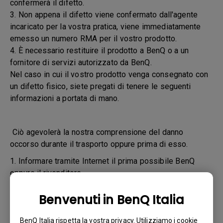
confermerà il difetto.
3. Non appena il difetto viene confermato dall'agente
incaricato per la vostra pratica, viene immediatamente
emesso un numero RMA per il vostro prodotto.
4. È necessario restituire il prodotto a BenQ o a un
fornitore di servizi autorizzato da BenQ.
Nel caso in cui il vostro prodotto venga consegnato con
un difetto fisico, siete pregati di tenere le seguenti
informazioni a portata di mano.
Ciò agevolerà la nostra comprensione del danno
occorso durante il trasporto oppure prima di esso.
1. Informare tramite Internet il prima possibile BenQ
oppure il rivenditore
2. Scattare le fotografie:
Benvenuti in BenQ Italia
a. del materiale di imballaggio (interno ed esterno)
BenQ Italia rispetta la vostra privacy. Utilizziamo i cookie