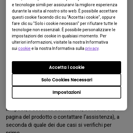
b. del danno fisico
e tecnologie simili per assicurarvi la migliore esperienza
3. Tenere la fattura e la bolla di consegna a portata di
durante la visita al nostro sito web. È possibile accettare
questi cookie facendo clic su "Accetta i cookie", oppure
mano
fare clic su "Solo i cookie necessari" per rifiutare tutte le
4. Non utilizzare il prodotto, poiché potrebbero essere
tecnologie non essenziali. È possibile personalizzare le
valutate le ore di utilizzo.
impostazioni dei cookie in qualsiasi momento. Per
ulteriori informazioni, visitate la nostra Informativa
sui
cookie
e la nostra Informativa sulla
privacy
.
Restrizione sulla garanzia
La garanzia della lampada (qui indicata come
Accetta i cookie
sorgente luminosa) si basa sul tipo di sorgente
Solo Cookies Necessari
luminosa ed è limitata a:
Impostazioni
- Sorgente luminosa a lampada (UHP): 1 anno o
2000 ore/ 3 anni o 3000 ore (ore equivalenti della
lampada, a seconda del modello, consultare la
pagina del prodotto o contattare l'assistenza), a
seconda di quale dei due casi si verifichi per
primo.