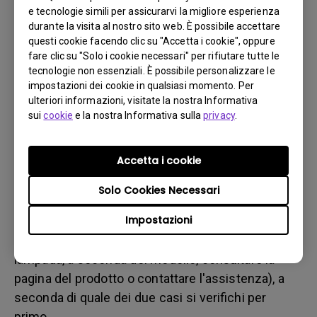
b. del danno fisico
e tecnologie simili per assicurarvi la migliore esperienza
3. Tenere la fattura e la bolla di consegna a portata di
durante la visita al nostro sito web. È possibile accettare
questi cookie facendo clic su "Accetta i cookie", oppure
mano
fare clic su "Solo i cookie necessari" per rifiutare tutte le
4. Non utilizzare il prodotto, poiché potrebbero essere
tecnologie non essenziali. È possibile personalizzare le
valutate le ore di utilizzo.
impostazioni dei cookie in qualsiasi momento. Per
ulteriori informazioni, visitate la nostra Informativa
sui
cookie
e la nostra Informativa sulla
privacy
.
Restrizione sulla garanzia
La garanzia della lampada (qui indicata come
Accetta i cookie
sorgente luminosa) si basa sul tipo di sorgente
Solo Cookies Necessari
luminosa ed è limitata a:
Impostazioni
- Sorgente luminosa a lampada (UHP): 1 anno o
2000 ore/ 3 anni o 3000 ore (ore equivalenti della
lampada, a seconda del modello, consultare la
pagina del prodotto o contattare l'assistenza), a
seconda di quale dei due casi si verifichi per
primo.