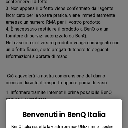
confermerà il difetto.
3. Non appena il difetto viene confermato dall'agente
incaricato per la vostra pratica, viene immediatamente
emesso un numero RMA per il vostro prodotto.
4. È necessario restituire il prodotto a BenQ o a un
fornitore di servizi autorizzato da BenQ.
Nel caso in cui il vostro prodotto venga consegnato con
un difetto fisico, siete pregati di tenere le seguenti
informazioni a portata di mano.
Ciò agevolerà la nostra comprensione del danno
occorso durante il trasporto oppure prima di esso.
1. Informare tramite Internet il prima possibile BenQ
oppure il rivenditore
2. Scattare le fotografie:
Benvenuti in BenQ Italia
a. del materiale di imballaggio (interno ed esterno)
BenQ Italia rispetta la vostra privacy. Utilizziamo i cookie