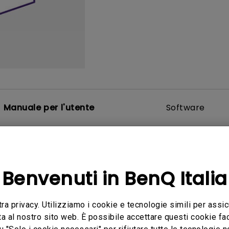
Con HAS
Con Basso Input Lag
Manuale per l'utente
Software
utente
Manuale utente
Benvenuti in BenQ Italia
 rapida
Manuale Utente
tra privacy. Utilizziamo i cookie e tecnologie simili per assic
a:
2012/05/09
Aggiorna:
2012/05/09
ta al nostro sito web. È possibile accettare questi cookie fac
Multi-Language
Lingua:
Italian