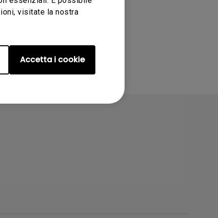
non essenziali. È possibile
ni, visitate la nostra
Accetta i cookie