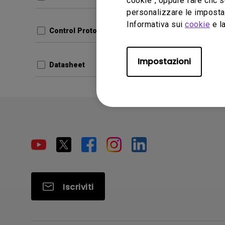
cookie", oppure fare clic s
Dimensio
personalizzare le impostaz
Versione
Informativa sui
cookie
e la
Control Protocols
Ante
Impostazioni
Datasheet
Iscriviti