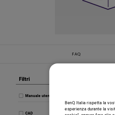
FAQ
Filtri
Cancella tutto
Manuale 
Guida
Manuale utente
BenQ Italia rispetta la vos
Aggiorn
esperienza durante la visi
Lingua:
CAD