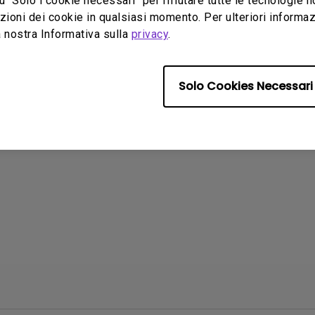
u "Solo i cookie necessari" per rifiutare tutte le tecnologie 
ni file:
4.77 MB
Dimensioni file:
5.1 MB
ioni dei cookie in qualsiasi momento. Per ulteriori informazio
:
Versione:
 nostra Informativa sulla
privacy
.
prima
Anteprima
Solo Cookies Necessari