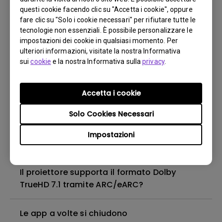
modalità Duplicazione in Windows?
questi cookie facendo clic su "Accetta i cookie", oppure
fare clic su "Solo i cookie necessari" per rifiutare tutte le
tecnologie non essenziali. È possibile personalizzare le
Che cos'è la correzione trapezoidale?
impostazioni dei cookie in qualsiasi momento. Per
ulteriori informazioni, visitate la nostra Informativa
sui
cookie
e la nostra Informativa sulla
privacy
.
Non posso utilizzare il telecomando della
chiavetta Android TV per controllare il
sistema Android TV o il mio proiettore?
Accetta i cookie
Come posso risolverlo?
Solo Cookies Necessari
Come cambiare la lampada e ripristinare il
Impostazioni
timer della lampada?
Il proiettore supporta il formato Dolby
TrueHD 7.1 tramite ARC/eARC?
Le app a volte si chiudono