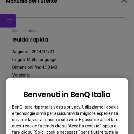
Manuale per l'utente
Manuale utente
Guida rapida
Aggiorna:
2014/11/21
Lingua:
Multi-Language
Dimensioni file:
4.53 MB
Versione:
Anteprima
Benvenuti in BenQ Italia
BenQ Italia rispetta la vostra privacy. Utilizziamo i cookie
e tecnologie simili per assicurarvi la migliore esperienza
durante la visita al nostro sito web. È possibile accettare
questi cookie facendo clic su "Accetta i cookie", oppure
Manuale utente
fare clic su "Solo i cookie necessari" per rifiutare tutte le