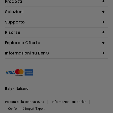
Prodotti
Videoproiettori
Soluzioni
Monitor
Education/Formazione
Supporto
Illuminazione
Business
Altoparlante
Contatti
Risorse
Download Search
Esplora e Offerte
Find Your Perfect Projector
FAQ BenQ Shop
Centro informazioni
Returns BenQ Shop
Events, Promotions & Webinars
Informazioni su BenQ
Terms and Conditions BenQ Shop
Ambasciatori BenQ
Presentazione Corporate
Where to buy
Responsabilità sociale d'impresa
Notizie
Sostenibilità
Italy - Italiano
Politica sulla Riservatezza
Informazioni sui cookie
Conformità Import/Export