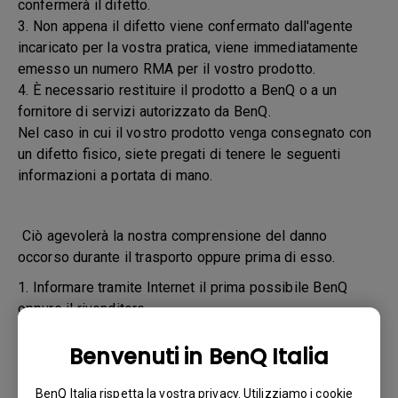
confermerà il difetto.
3. Non appena il difetto viene confermato dall'agente
incaricato per la vostra pratica, viene immediatamente
emesso un numero RMA per il vostro prodotto.
4. È necessario restituire il prodotto a BenQ o a un
fornitore di servizi autorizzato da BenQ.
Nel caso in cui il vostro prodotto venga consegnato con
un difetto fisico, siete pregati di tenere le seguenti
informazioni a portata di mano.
Ciò agevolerà la nostra comprensione del danno
occorso durante il trasporto oppure prima di esso.
1. Informare tramite Internet il prima possibile BenQ
oppure il rivenditore
2. Scattare le fotografie:
Benvenuti in BenQ Italia
a. del materiale di imballaggio (interno ed esterno)
BenQ Italia rispetta la vostra privacy. Utilizziamo i cookie