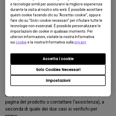
b. del danno fisico
e tecnologie simili per assicurarvi la migliore esperienza
3. Tenere la fattura e la bolla di consegna a portata di
durante la visita al nostro sito web. È possibile accettare
questi cookie facendo clic su "Accetta i cookie", oppure
mano
fare clic su "Solo i cookie necessari" per rifiutare tutte le
4. Non utilizzare il prodotto, poiché potrebbero essere
tecnologie non essenziali. È possibile personalizzare le
valutate le ore di utilizzo.
impostazioni dei cookie in qualsiasi momento. Per
ulteriori informazioni, visitate la nostra Informativa
sui
cookie
e la nostra Informativa sulla
privacy
.
Restrizione sulla garanzia
La garanzia della lampada (qui indicata come
Accetta i cookie
sorgente luminosa) si basa sul tipo di sorgente
Solo Cookies Necessari
luminosa ed è limitata a:
Impostazioni
- Sorgente luminosa a lampada (UHP): 1 anno o
2000 ore/ 3 anni o 3000 ore (ore equivalenti della
lampada, a seconda del modello, consultare la
pagina del prodotto o contattare l'assistenza), a
seconda di quale dei due casi si verifichi per
primo.