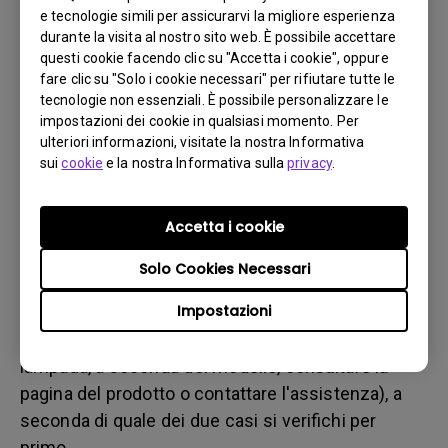
b. del danno fisico
e tecnologie simili per assicurarvi la migliore esperienza
3. Tenere la fattura e la bolla di consegna a portata di
durante la visita al nostro sito web. È possibile accettare
questi cookie facendo clic su "Accetta i cookie", oppure
mano
fare clic su "Solo i cookie necessari" per rifiutare tutte le
4. Non utilizzare il prodotto, poiché potrebbero essere
tecnologie non essenziali. È possibile personalizzare le
valutate le ore di utilizzo.
impostazioni dei cookie in qualsiasi momento. Per
ulteriori informazioni, visitate la nostra Informativa
sui
cookie
e la nostra Informativa sulla
privacy
.
Restrizione sulla garanzia
La garanzia della lampada (qui indicata come
Accetta i cookie
sorgente luminosa) si basa sul tipo di sorgente
Solo Cookies Necessari
luminosa ed è limitata a:
Impostazioni
- Sorgente luminosa a lampada (UHP): 1 anno o
2000 ore/ 3 anni o 3000 ore (ore equivalenti della
lampada, a seconda del modello, consultare la
pagina del prodotto o contattare l'assistenza), a
seconda di quale dei due casi si verifichi per
primo.