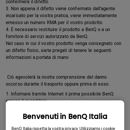
confermerà il difetto.
3. Non appena il difetto viene confermato dall'agente
incaricato per la vostra pratica, viene immediatamente
emesso un numero RMA per il vostro prodotto.
4. È necessario restituire il prodotto a BenQ o a un
fornitore di servizi autorizzato da BenQ.
Nel caso in cui il vostro prodotto venga consegnato con
un difetto fisico, siete pregati di tenere le seguenti
informazioni a portata di mano.
Ciò agevolerà la nostra comprensione del danno
occorso durante il trasporto oppure prima di esso.
1. Informare tramite Internet il prima possibile BenQ
oppure il rivenditore
2. Scattare le fotografie:
Benvenuti in BenQ Italia
a. del materiale di imballaggio (interno ed esterno)
BenQ Italia rispetta la vostra privacy. Utilizziamo i cookie