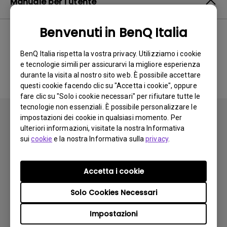
Manuale per l'utente
Benvenuti in BenQ Italia
BenQ Italia rispetta la vostra privacy. Utilizziamo i cookie
Nessun manuale correlato
e tecnologie simili per assicurarvi la migliore esperienza
durante la visita al nostro sito web. È possibile accettare
questi cookie facendo clic su "Accetta i cookie", oppure
fare clic su "Solo i cookie necessari" per rifiutare tutte le
tecnologie non essenziali. È possibile personalizzare le
impostazioni dei cookie in qualsiasi momento. Per
ulteriori informazioni, visitate la nostra Informativa
sui
cookie
e la nostra Informativa sulla
privacy
.
Iscriviti
Accetta i cookie
Solo Cookies Necessari
Prodotti
Impostazioni
Videoproiettori
Soluzioni