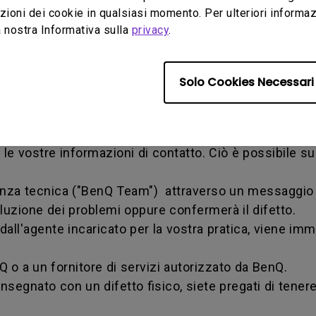
 ottenere informazioni sull'avanzamento della transa
ioni dei cookie in qualsiasi momento. Per ulteriori informazio
a un fornitore di servizi autorizzato da BenQ.
 nostra Informativa sulla
privacy
.
Solo Cookies Necessari
ante il periodo di garanzia, avete diritto al termine d
zia è necessario compilare on-line il nostro modulo we
e le vostre informazioni di contatto. Ciò è possibile s
tenza tecnica ("BenQ Team") attraverso un messaggio 
soluzione dei problemi oppure confermerà il difetto.
o dall'agente incaricato per la vostra pratica, vien
nQ o a un fornitore di servizi autorizzato da BenQ.
nsegnato con un difetto fisico, siete pregati di tenere