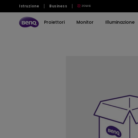
Istruzione
Business
Proiettori
Monitor
Illuminazione
Scopri tutte le serie di proiettori
Scopri tutte le serie di monitor
Scopri tutte le serie di lampade
Scopri tutti i display interattivi | Signage
BenQ Store
Scopri gli speaker treVolo
Bluetooth speaker
BenQ Boards
Per serie
Per serie
Per serie
Per parola di tendenza
Per caratteristiche
Per caratteristiche
Ricondizionato
elettrostatico
Immersive Gaming
Professionali
Lampada per la lettura
Store di Monitor
Fotografia
Home Entertainment
Prodotti Ricondiziona
4K Smart Signage Series
Carry Case & Stand
elettronica da scrivania BenQ
online BenQ
Home Cinema
Gaming
Store di proiettori
Monitor per MacBook
Monitor Light Bar
Proiettori TV
Home
Store di sistemi di illuminazione
Scegli il Tuo Monitor per
Piano Light
Mac
Portable
Business
PV3200U
Programmatori