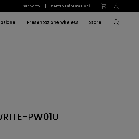
Supporto
Centro Informazioni
mazione
Presentazione wireless
Store
Compara tutti i proiettori
Compara tutti i monitor
Compara tutte le luci
Education Software
proiettori
Accessori per proiettori
Accessories
Accessories
Accessories
mersiva
Software
Software Signage
WRITE-PW01U