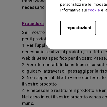
transazione, ed entrambe le parti possono
personalizzare le impostaz
necessario restituire il prodotto a BenQ o 
Informativa sui
cookie
e la
Procedura
Impostazioni
Se il vostro prodotto diventa difettoso dur
per il prodotto acquistato.
1. Per l'applicazione del servizio di garan
necessarie relative al prodotto, al difetto 
web di BenQ specifico per il vostro Paese.
2. Verrete contattati da un team di assis
di guidarvi attraverso i passaggi per la ri
3. Non appena il difetto viene confermat
il vostro prodotto.
4. È necessario restituire il prodotto a Be
Nel caso in cui il vostro prodotto venga co
mano.