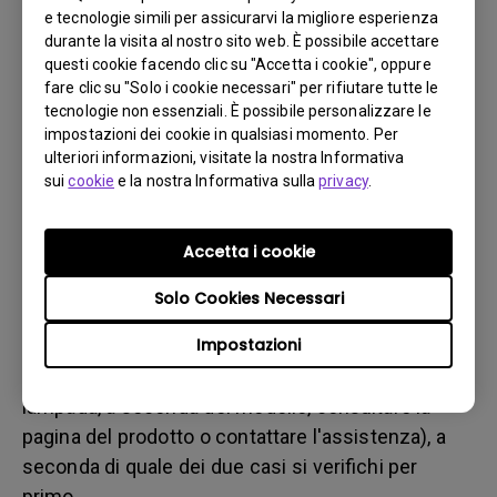
b. del danno fisico
e tecnologie simili per assicurarvi la migliore esperienza
3. Tenere la fattura e la bolla di consegna a portata di
durante la visita al nostro sito web. È possibile accettare
questi cookie facendo clic su "Accetta i cookie", oppure
mano
fare clic su "Solo i cookie necessari" per rifiutare tutte le
4. Non utilizzare il prodotto, poiché potrebbero essere
tecnologie non essenziali. È possibile personalizzare le
valutate le ore di utilizzo.
impostazioni dei cookie in qualsiasi momento. Per
ulteriori informazioni, visitate la nostra Informativa
sui
cookie
e la nostra Informativa sulla
privacy
.
Restrizione sulla garanzia
La garanzia della lampada (qui indicata come
Accetta i cookie
sorgente luminosa) si basa sul tipo di sorgente
Solo Cookies Necessari
luminosa ed è limitata a:
Impostazioni
- Sorgente luminosa a lampada (UHP): 1 anno o
2000 ore/ 3 anni o 3000 ore (ore equivalenti della
lampada, a seconda del modello, consultare la
pagina del prodotto o contattare l'assistenza), a
seconda di quale dei due casi si verifichi per
primo.