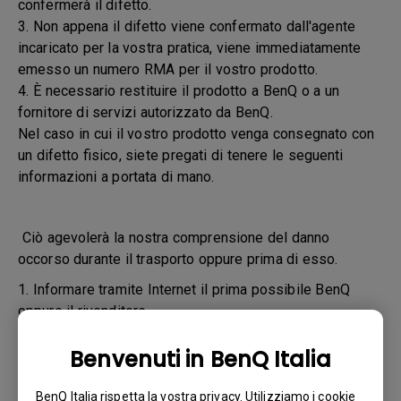
confermerà il difetto.
3. Non appena il difetto viene confermato dall'agente
incaricato per la vostra pratica, viene immediatamente
emesso un numero RMA per il vostro prodotto.
4. È necessario restituire il prodotto a BenQ o a un
fornitore di servizi autorizzato da BenQ.
Nel caso in cui il vostro prodotto venga consegnato con
un difetto fisico, siete pregati di tenere le seguenti
informazioni a portata di mano.
Ciò agevolerà la nostra comprensione del danno
occorso durante il trasporto oppure prima di esso.
1. Informare tramite Internet il prima possibile BenQ
oppure il rivenditore
2. Scattare le fotografie:
Benvenuti in BenQ Italia
a. del materiale di imballaggio (interno ed esterno)
BenQ Italia rispetta la vostra privacy. Utilizziamo i cookie