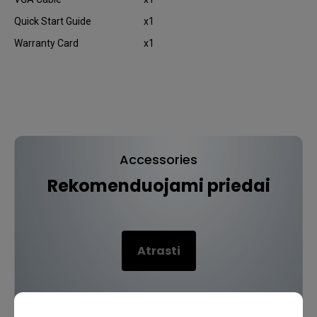
Quick Start Guide
x1
Warranty Card
x1
Accessories
Rekomenduojami priedai
Atrasti