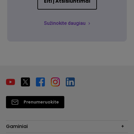
Eiti į Atsisiuntimai
Sužinokite daugiau
Prenumeruokite
Gaminiai