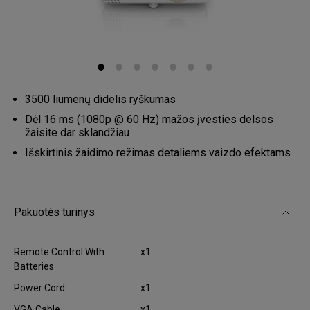
3500 liumenų didelis ryškumas
Dėl 16 ms (1080p @ 60 Hz) mažos įvesties delsos
žaisite dar sklandžiau
Išskirtinis žaidimo režimas detaliems vaizdo efektams
Pakuotės turinys
Remote Control With
x1
Batteries
Power Cord
x1
VGA Cable
x1