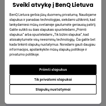
Sveiki atvykę į BenQ Lietuva
BenQ Lietuva gerbia jūsų duomenų privatumą. Naudojame
slapukus ir panašias technologijas, siekdami užtikrinti, kad
lankydamiesi mūsų svetainėje gautumėte geriausią patirtį.
Galite sutikti su šiais slapukais spustelėdami „Priimti
slapukus“ arba spustelėdami „Tik būtini slapukai“, kad
atsisakytumėte visų neesminių technologijų. Čia galite bet
kada tinkinti slapukų nustatymus. Norėdami gauti daugiau
informacijos, apsilankykite mūsų slapukų politikoje ir
privatumo politikoje.
Priimti slapukus
Tik privalomi slapukai
DUK
Slapukų nustatymai
Turite klausimų?