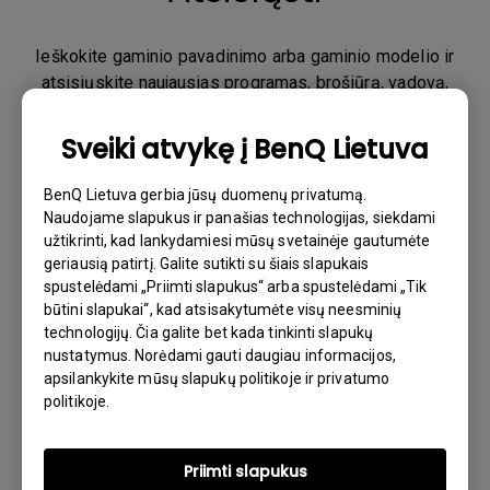
Ieškokite gaminio pavadinimo arba gaminio modelio ir
atsisiųskite naujausias programas, brošiūrą, vadovą,
programinę įrangą ir dar daugiau.
Sveiki atvykę į BenQ Lietuva
BenQ Lietuva gerbia jūsų duomenų privatumą.
Naudojame slapukus ir panašias technologijas, siekdami
užtikrinti, kad lankydamiesi mūsų svetainėje gautumėte
Arba pasirinkite gaminio kategoriją ir modelį
geriausią patirtį. Galite sutikti su šiais slapukais
spustelėdami „Priimti slapukus“ arba spustelėdami „Tik
Produkto kategorija
būtini slapukai“, kad atsisakytumėte visų neesminių
technologijų. Čia galite bet kada tinkinti slapukų
Produkto kategorija
nustatymus. Norėdami gauti daugiau informacijos,
apsilankykite mūsų slapukų politikoje ir privatumo
Modelio pavadinimas
politikoje.
Modelio pavadinimas
Priimti slapukus