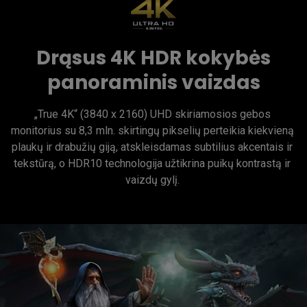
Drąsus 4K HDR kokybės
panoraminis vaizdas
„True 4K“ (3840 x 2160) UHD skiriamosios gebos 
monitorius su 8,3 mln. skirtingų pikselių perteikia kiekvieną 
plaukų ir drabužių giją, atskleisdamas subtilius akcentais ir 
tekstūrą, o HDR10 technologija užtikrina puikų kontrastą ir 
vaizdų gylį. 