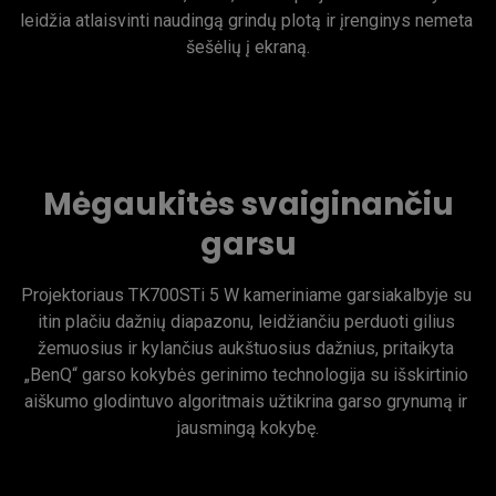
leidžia atlaisvinti naudingą grindų plotą ir įrenginys nemeta 
šešėlių į ekraną.
Mėgaukitės svaiginančiu
garsu
Projektoriaus TK700STi 5 W kameriniame garsiakalbyje su 
itin plačiu dažnių diapazonu, leidžiančiu perduoti gilius 
žemuosius ir kylančius aukštuosius dažnius, pritaikyta 
„BenQ“ garso kokybės gerinimo technologija su išskirtinio 
aiškumo glodintuvo algoritmais užtikrina garso grynumą ir 
jausmingą kokybę.