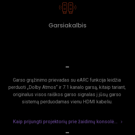
Garsiakalbis
-
Garso grąžinimo prievadas su eARC funkcija leidžia 
perduoti „Dolby Atmos“ ir 7.1 kanalo garsą, kitaip tariant, 
originalus visos raiškos garso signalas į jūsų garso 
sistemą perduodamas vienu HDMI kabeliu. 
Kaip prijungti projektorių prie žaidimų konsolės ir garso sistemos?
-