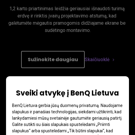
1,2 karto priartinimas leidžia geriausiai išnaudoti turimą 
erdvę ir rinktis įvairų projektavimo atstumą, kad 
galėtumėte mėgautis pramogomis didžiajame ekrane be 
sudėtingo montavimo.
Sužinokite daugiau
Skaičiuoklė
Sveiki atvykę į BenQ Lietuva
Vaizdo pasukimas
BenQ Lietuva gerbia jūsų duomenų privatumą. Naudojame
Vaizdo pasukimo reguliavimas suteikia daugiau galimybių 
slapukus ir panašias technologijas, siekdami užtikrinti, kad
lankydamiesi mūsų svetainėje gautumėte geriausią patirtį.
projektuojant nuo nelygių platformų. 
Galite sutikti su šiais slapukais spustelėdami „Priimti
slapukus“ arba spustelėdami „Tik būtini slapukai“, kad