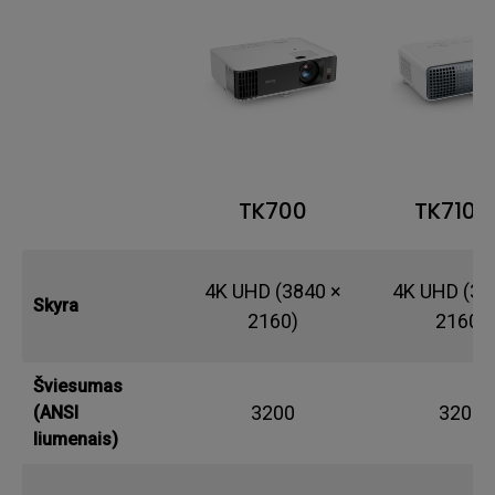
TK700
TK710S
4K UHD (3840 ×
4K UHD (38
Skyra
2160)
2160)
Šviesumas
3200
3200
(ANSI
liumenais)