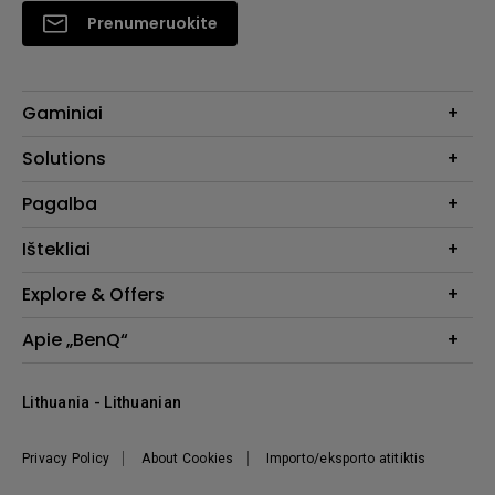
Prenumeruokite
Gaminiai
Projektoriai
Solutions
Monitoriai
Education
Pagalba
Apšvietimas
Business
Garsiakalbis
Susisiekite su mumis
Ištekliai
Atsisiųsti ir DUK
Projektoriaus skaičiuotuvas
Explore & Offers
Kur įsigyti
„BenQ“ žinių centras
„BenQ“ „Eye-Care“ technologija
Apie „BenQ“
Naujienos
„BenQ“ profesionalių monitorių ambasadoriai
Žaidimų projektoriaus skaičiuotuvas
Korporatyvinė informacija
Lithuania - Lithuanian
Tvarumas
Lyderystė
Privacy Policy
About Cookies
Importo/eksporto atitiktis