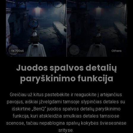
Juodos spalvos detalių
paryškinimo funkcija
Greičiau už kitus pastebėkite ir reaguokite į artėjančius 
pavojus, aiškiai įžvelgdami tamsoje slypinčias detales su 
išskirtine „BenQ“ juodos spalvos detalių paryškinimo 
funkcija, kuri atskleidžia smulkias detales tamsiose 
scenose, tačiau nepablogina spalvų kokybės šviesesnėse 
srityse. 