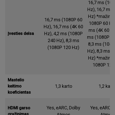
16,7 ms (108
Hz), 16,7 ms 
Hz) *mažinim
16,7 ms (1080P 60
1080P 60 Hz,
Hz), 16,7 ms (4K 60
ms (4K 60 Hz
Hz), 4,2 ms (1080P
Įvesties delsa
ms (1080P 24
240 Hz), 8,3 ms
8,3 ms (1080
(1080P 120 Hz)
Hz), 8,3 ms (
Hz) *mažinim
1080P 120
Mastelio
1,3 karto
1,2 kart
keitimo
koeficientas
Yes, eARC, Dolby
Yes, eARC, 
HDMI garso
grąžinimas
Atmos
Atmos