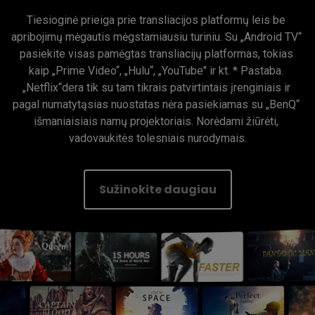
Tiesioginė prieiga prie transliacijos platformų leis be 
apribojimų mėgautis mėgstamiausiu turiniu. Su „Android TV“ 
pasiekite visas pamėgtas transliacijų platformas, tokias 
kaip „Prime Video“, „Hulu“, „YouTube" ir kt. * Pastaba. 
„Netflix“dera tik su tam tikrais patvirtintais įrenginiais ir 
pagal numatytąsias nuostatas nėra pasiekiamas su „BenQ“ 
išmaniaisiais namų projektoriais. Norėdami žiūrėti, 
vadovaukitės tolesniais nurodymais.
Sužinokite daugiau