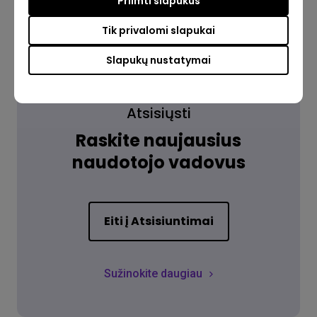
Priimti slapukus
Tik privalomi slapukai
Slapukų nustatymai
Atsisiųsti
Raskite naujausius
naudotojo vadovus
Eiti į Atsisiuntimai
Sužinokite daugiau