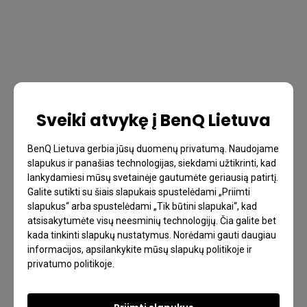
Sveiki atvykę į BenQ Lietuva
BenQ Lietuva gerbia jūsų duomenų privatumą. Naudojame
DUK
slapukus ir panašias technologijas, siekdami užtikrinti, kad
lankydamiesi mūsų svetainėje gautumėte geriausią patirtį.
Turite klausimų?
Galite sutikti su šiais slapukais spustelėdami „Priimti
slapukus“ arba spustelėdami „Tik būtini slapukai“, kad
atsisakytumėte visų neesminių technologijų. Čia galite bet
kada tinkinti slapukų nustatymus. Norėdami gauti daugiau
Perskaitykite atsakymą
informacijos, apsilankykite mūsų slapukų politikoje ir
privatumo politikoje.
Sužinokite daugiau