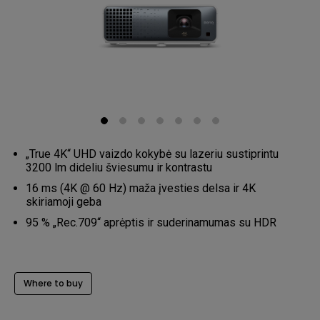
„True 4K“ UHD vaizdo kokybė su lazeriu sustiprintu
3200 lm dideliu šviesumu ir kontrastu
16 ms (4K @ 60 Hz) maža įvesties delsa ir 4K
skiriamoji geba
95 % „Rec.709“ aprėptis ir suderinamumas su HDR
Where to buy