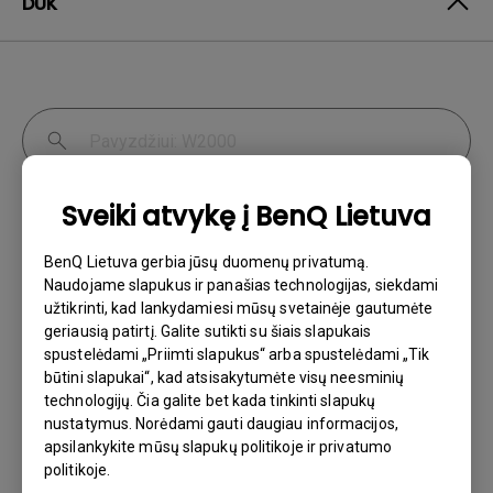
DUK
Sveiki atvykę į BenQ Lietuva
Rodinys ir vaizdas
Jungtis
BenQ Lietuva gerbia jūsų duomenų privatumą.
Nustatymas ir naudojimas
Naudojame slapukus ir panašias technologijas, siekdami
užtikrinti, kad lankydamiesi mūsų svetainėje gautumėte
geriausią patirtį. Galite sutikti su šiais slapukais
spustelėdami „Priimti slapukus“ arba spustelėdami „Tik
būtini slapukai“, kad atsisakytumėte visų neesminių
technologijų. Čia galite bet kada tinkinti slapukų
Kodėl mano C tipo USB kabelis tinkamai
nustatymus. Norėdami gauti daugiau informacijos,
neveikia?
apsilankykite mūsų slapukų politikoje ir privatumo
politikoje.