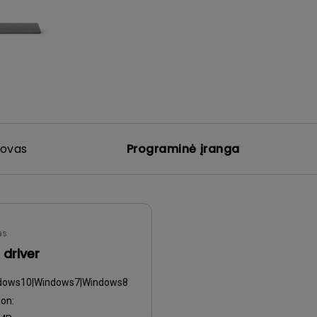
Su HAS
2D, vertikaliosios,
horizontaliosios
geometrijos koregavimas
dovas
Programinė įranga
as
driver
dows10|Windows7|Windows8
on: