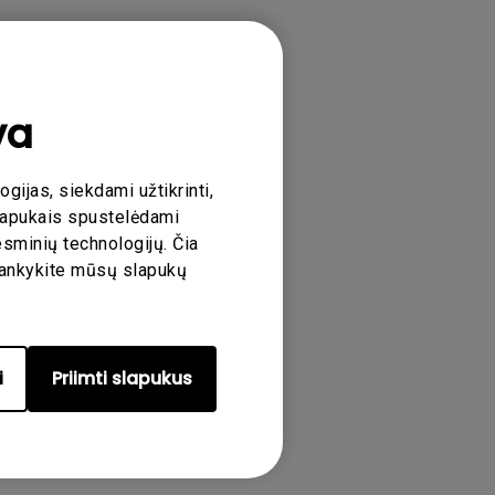
va
ijas, siekdami užtikrinti,
rtotojo licencijos sutarties sąlygomis
.
slapukais spustelėdami
esminių technologijų. Čia
ilankykite mūsų slapukų
i
Priimti slapukus