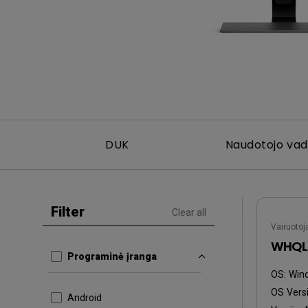
DUK
Naudotojo va
Filter
Clear all
Vairuotoj
WHQL 
Programinė įranga
OS:
Win
OS Versi
Android