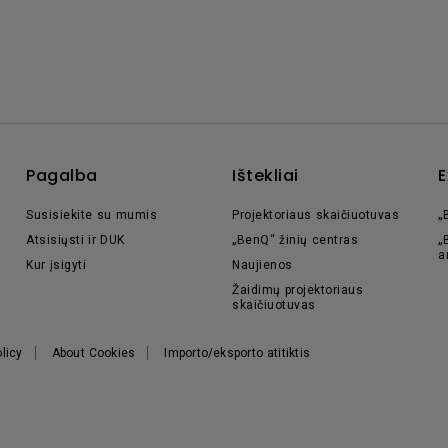
Pagalba
Ištekliai
E
Susisiekite su mumis
Projektoriaus skaičiuotuvas
„
Atsisiųsti ir DUK
„BenQ“ žinių centras
„
a
Kur įsigyti
Naujienos
Žaidimų projektoriaus
skaičiuotuvas
licy
About Cookies
Importo/eksporto atitiktis