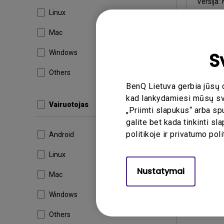
Versija:
Linux
Atnaujin
Failo dyd
Mac
Atsis
S
Windows
Others
BenQ Lietuva gerbia jūsų 
Naudodami 
kad lankydamiesi mūsų svet
Vairuotojas
„Priimti slapukus“ arba sp
galite bet kada tinkinti s
politikoje ir privatumo poli
Android
Linux
Nustatymai
Mac
Windows
Others