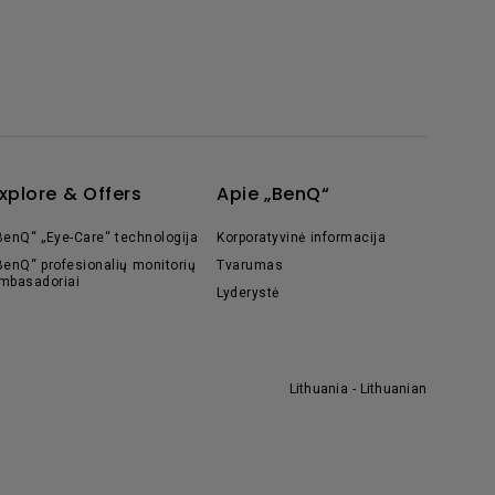
xplore & Offers
Apie „BenQ“
BenQ“ „Eye-Care“ technologija
Korporatyvinė informacija
BenQ“ profesionalių monitorių
Tvarumas
mbasadoriai
Lyderystė
Lithuania - Lithuanian