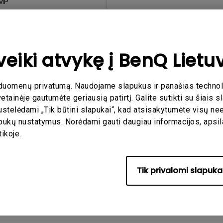
MP
ti:
2018/01/26
is:
9.32 KB
iųsti
veiki atvykę į BenQ Lietu
duomenų privatumą. Naudojame slapukus ir panašias technolog
bet kurią iš minėtų programų, Jūs sutinkate su mūsų
Galutinio va
ainėje gautumėte geriausią patirtį. Galite sutikti su šiais 
ustelėdami „Tik būtini slapukai“, kad atsisakytumėte visų ne
lapukų nustatymus. Norėdami gauti daugiau informacijos, aps
tikoje.
Tik privalomi slapuka