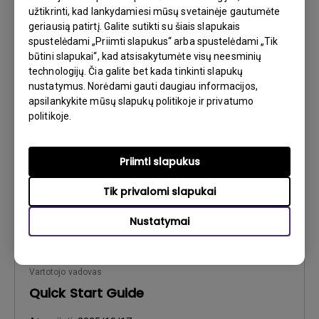
užtikrinti, kad lankydamiesi mūsų svetainėje gautumėte
geriausią patirtį. Galite sutikti su šiais slapukais
spustelėdami „Priimti slapukus“ arba spustelėdami „Tik
Vartotojo vadovas
būtini slapukai“, kad atsisakytumėte visų neesminių
Product Carbon Footprint Statement
technologijų. Čia galite bet kada tinkinti slapukų
nustatymus. Norėdami gauti daugiau informacijos,
Atnaujinti:
2026/08/07
apsilankykite mūsų slapukų politikoje ir privatumo
Kalba:
General
politikoje.
Failo dydis:
22.56 KB
Versija:
Priimti slapukus
Peržiūra
Tik privalomi slapukai
Nustatymai
Vartotojo vadovas
Quick Start Guide