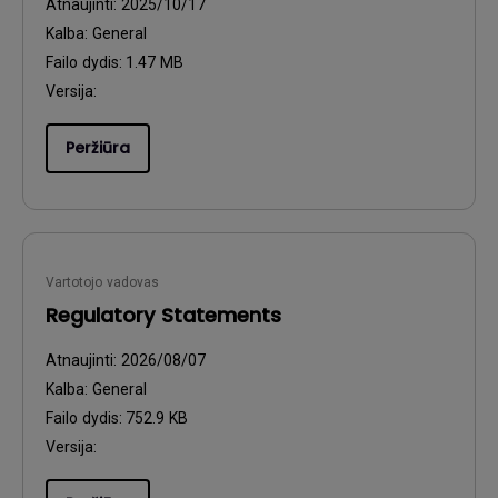
Atnaujinti:
2025/10/17
Kalba:
General
Failo dydis:
1.47 MB
Versija:
Peržiūra
Vartotojo vadovas
Regulatory Statements
Atnaujinti:
2026/08/07
Kalba:
General
Failo dydis:
752.9 KB
Versija: