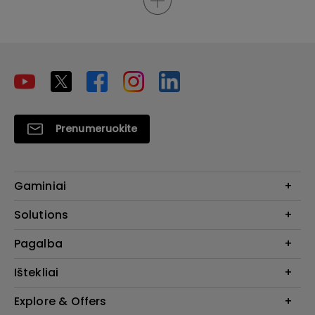
Prenumeruokite
Gaminiai
Projektoriai
Solutions
Monitoriai
Education
Pagalba
Apšvietimas
Business
Garsiakalbis
Susisiekite su mumis
Ištekliai
Atsisiųsti ir DUK
Projektoriaus skaičiuotuvas
Explore & Offers
Kur įsigyti