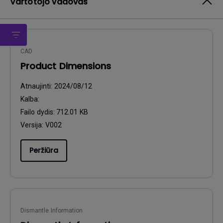
Vartotojo vadovas
CAD
Product Dimensions
Atnaujinti:
2024/08/12
Kalba:
Failo dydis:
712.01 KB
Versija:
V002
Peržiūra
Dismantle Information