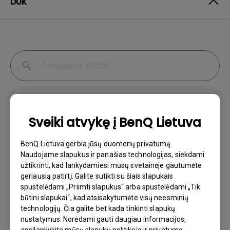
DUK
Jungtis
Programinė įranga
Sveiki atvykę į BenQ Lietuva
Specifikacija ir funkcija
BenQ Lietuva gerbia jūsų duomenų privatumą.
Naudojame slapukus ir panašias technologijas, siekdami
užtikrinti, kad lankydamiesi mūsų svetainėje gautumėte
geriausią patirtį. Galite sutikti su šiais slapukais
spustelėdami „Priimti slapukus“ arba spustelėdami „Tik
Kaip nustatyti dvigubus monitorius
būtini slapukai“, kad atsisakytumėte visų neesminių
naudojant „daisy chain“ jungtį per
technologijų. Čia galite bet kada tinkinti slapukų
„Thunderbolt 3“/„Thunderbolt 4“ prievadus?
nustatymus. Norėdami gauti daugiau informacijos,
apsilankykite mūsų slapukų politikoje ir privatumo