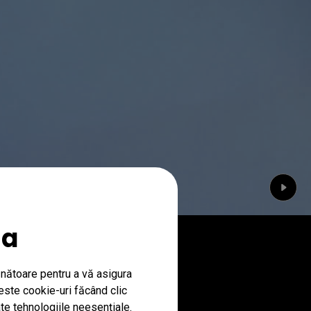
ia
nătoare pentru a vă asigura
ceste cookie-uri făcând clic
ate tehnologiile neesenţiale.