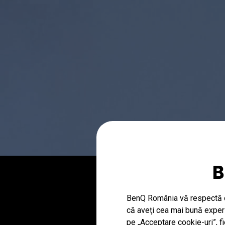
B
BenQ România vă respectă co
că aveţi cea mai bună experie
pe „Acceptare cookie-uri”, f