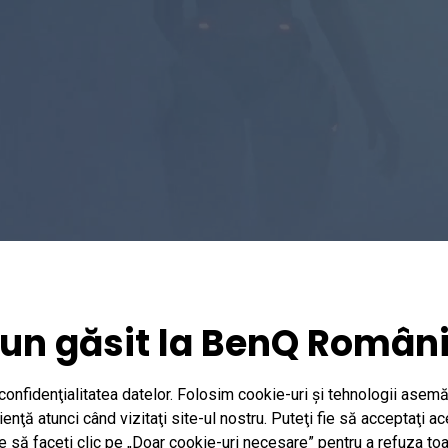
un găsit la BenQ Român
nfidenţialitatea datelor. Folosim cookie-uri şi tehnologii asemă
nţă atunci când vizitaţi site-ul nostru. Puteţi fie să acceptaţi a
ie să faceţi clic pe „Doar cookie-uri necesare” pentru a refuza to