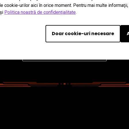
le cookie-urilor aici în orice moment. Pentru mai multe informaţii
rea detaliilor, pest
şi
Politica noastră de confidenţialitate
.
sivă a detaliilor vizuale inteligente MOBIUZ, descoperind lucruri 
Doar cookie-uri necesare
Consultați comparații scurte