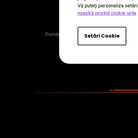
Vă puteţi personaliza setări
Explora
noastră privind cookie-urile
Porniți într-o aventură cu optimizarea exclu
Setări Cookie