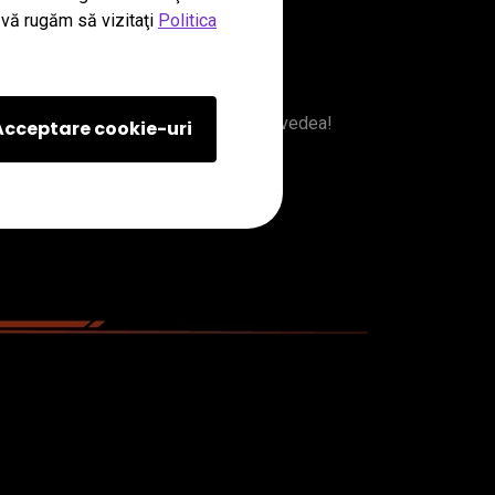
, vă rugăm să vizitaţi
Politica
e limite
surprinzătoare pe care alții nu le pot vedea!
Acceptare cookie-uri