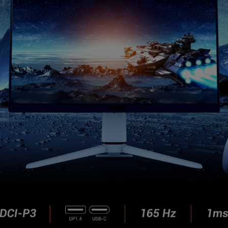
Reglare înălțime
Ajustare 2D. keystone
verticală／orizontală
.