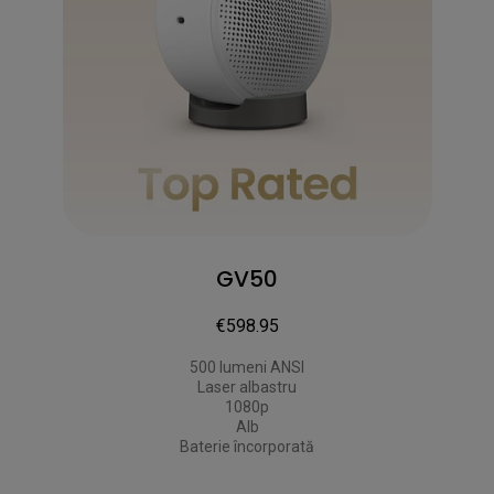
GV50
€598.95
500 lumeni ANSI

Laser albastru

1080p

Alb

Baterie încorporată