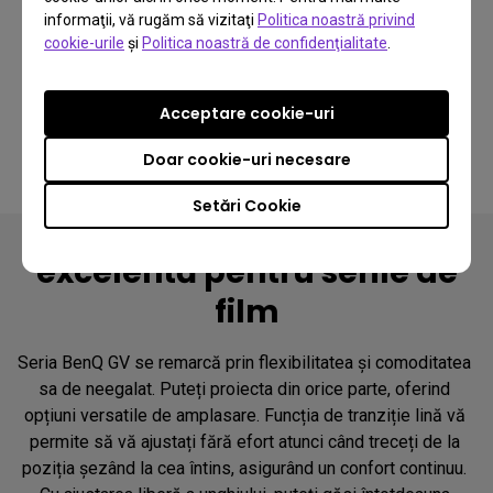
informaţii, vă rugăm să vizitaţi
Politica noastră privind
cookie-urile
şi
Politica noastră de confidenţialitate
.
Acceptare cookie-uri
Doar cookie-uri necesare
Setări Cookie
De ce seria GV este
excelentă pentru serile de
film
Seria BenQ GV se remarcă prin flexibilitatea și comoditatea 
sa de neegalat. Puteți proiecta din orice parte, oferind 
opțiuni versatile de amplasare. Funcția de tranziție lină vă 
permite să vă ajustați fără efort atunci când treceți de la 
poziția șezând la cea întins, asigurând un confort continuu. 