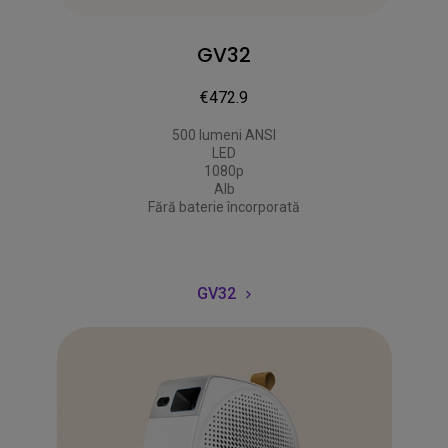
GV32
€472.9
500 lumeni ANSI

LED

1080p

Alb

Fără baterie încorporată
GV32