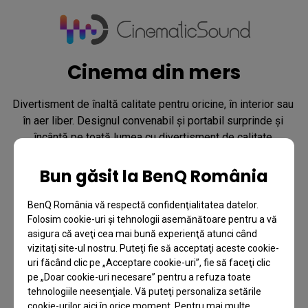
Cinema din mers
Divertisment de înaltă calitate pentru oricine, în interior sau 
în aer liber. Designul convenabil și portabil surprinde și 
încântă pe toată lumea cu divertisment de calitate 
cinematografică, oriunde.
Bun găsit la BenQ România
Despre CinematicSound
BenQ România vă respectă confidenţialitatea datelor.
Folosim cookie-uri şi tehnologii asemănătoare pentru a vă
asigura că aveţi cea mai bună experienţă atunci când
vizitaţi site-ul nostru. Puteţi fie să acceptaţi aceste cookie-
uri făcând clic pe „Acceptare cookie-uri”, fie să faceţi clic
pe „Doar cookie-uri necesare” pentru a refuza toate
tehnologiile neesenţiale. Vă puteţi personaliza setările
cookie-urilor aici în orice moment. Pentru mai multe