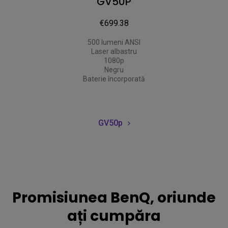
GV50P
€699.38
500 lumeni ANSI

Laser albastru

1080p

Negru

Baterie încorporată
GV50p
Promisiunea BenQ, oriunde
ați cumpăra